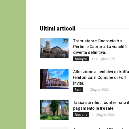
Ultimi articoli
Tram: riapre l’incrocio tra
Pertini e Caprara. La viabilità
diventa definitiva...
11 Giugno 2026
Bologna
Attenzione ai tentativi di truffa
telefonica: il Comune di Forlì
invita...
11 Giugno 2026
Forli
Tassa sui rifiuti: confermato i
pagamento in tre rate
11 Giugno 2026
Riccione