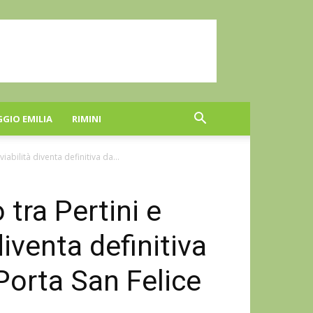
GGIO EMILIA
RIMINI
iabilità diventa definitiva da...
 tra Pertini e
diventa definitiva
Porta San Felice