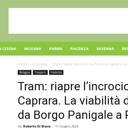
I CESENA
MODENA
PARMA
PIACENZA
RAVENNA
RE
Home
Bologna
Tram: riapre l’incrocio tra Pertini e Caprara. La v
Bologna
Trasporti
Viabilità
Tram: riapre l’incrocio
Caprara. La viabilità 
da Borgo Panigale a 
Da
Roberto Di Biase
-
11 Giugno 2026