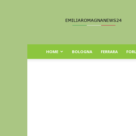
Emilia
Romagna
News
24
HOME
BOLOGNA
FERRARA
FORL