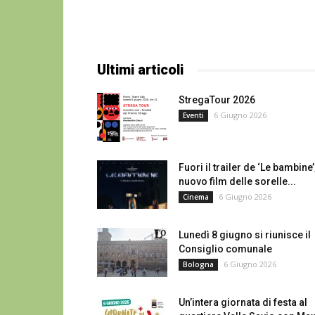
Ultimi articoli
StregaTour 2026
6 Giugno 2026
Eventi
Fuori il trailer de ‘Le bambine’,
nuovo film delle sorelle...
6 Giugno 2026
Cinema
Lunedì 8 giugno si riunisce il
Consiglio comunale
6 Giugno 2026
Bologna
Un’intera giornata di festa al