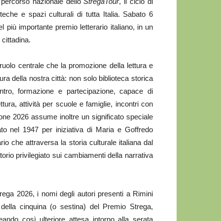
 percorso nazionale dello
StregaTour
, il ciclo di
eche e spazi culturali di tutta Italia. Sabato 6
del più importante premio letterario italiano, in un
cittadina.
ruolo centrale che la promozione della lettura e
ura della nostra città: non solo biblioteca storica
ontro, formazione e partecipazione, capace di
tura, attività per scuole e famiglie, incontri con
izione 2026 assume inoltre un significato speciale
to nel 1947 per iniziativa di Maria e Goffredo
o che attraversa la storia culturale italiana dal
io privilegiato sui cambiamenti della narrativa
trega 2026, i nomi degli autori presenti a Rimini
della cinquina (o sestina) del Premio Strega,
ndo così ulteriore attesa intorno alla serata