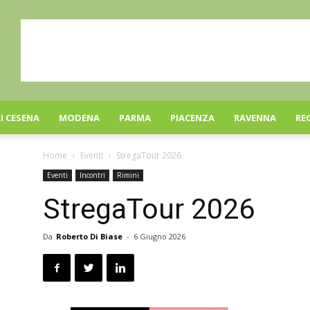
I CESENA
MODENA
PARMA
PIACENZA
RAVENNA
RE
Home
Eventi
StregaTour 2026
Eventi
Incontri
Rimini
StregaTour 2026
Da
Roberto Di Biase
-
6 Giugno 2026