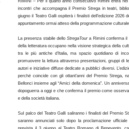
x
RIMINI – Per il quarto anno consecutivo Rimini entra nel
incontri che accompagna il Premio Strega in teatri, bibliot
giugno il Teatro Galli ospiterà i finalisti dell’edizione 2026 
appuntamento ormai atteso della programmazione culturale 
La presenza stabile dello
StregaTour
a Rimini conferma il 
della letteratura occupano nella
visione strategica della cult
tra le più antiche d’Italia, ma spazio quotidiano di inc
promuovere la lettura attraverso presentazioni, gruppi di let
autori e iniziative diffuse dedicate a pubblici diversi. L’ed
perché coincide con gli ottant’anni del Premio Strega, na
Bellonci insieme agli “Amici della domenica”. Un anniversari
dopoguerra a oggi e che conferma il premio come osservator
e della società italiana.
Sul palco del Teatro Galli saliranno i finalisti del Premio S
saranno annunciati solo dopo la proclamazione ufficiale 
prevista il 3 giugno al Teatro Romano di Benevento, crea