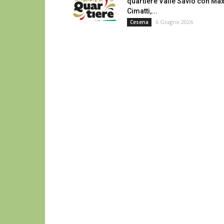
quartiere Valle Savio con Ma
Cimatti,...
6 Giugno 2026
Cesena