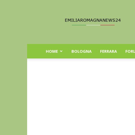
Emilia
Romagna
News
24
HOME
BOLOGNA
FERRARA
FORL