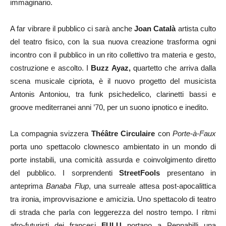
immaginario.
A far vibrare il pubblico ci sarà anche
Joan Català
artista culto
del teatro fisico, con la sua nuova creazione trasforma ogni
incontro con il pubblico in un rito collettivo tra materia e gesto,
costruzione e ascolto. I
Buzz Ayaz,
quartetto che arriva dalla
scena musicale cipriota, è il nuovo progetto del musicista
Antonis Antoniou, tra funk psichedelico, clarinetti bassi e
groove mediterranei anni ’70, per un suono ipnotico e inedito.
La compagnia svizzera
Théâtre Circulaire
con
Porte-à-Faux
porta uno spettacolo clownesco ambientato in un mondo di
porte instabili, una comicità assurda e coinvolgimento diretto
del pubblico. I sorprendenti
StreetFools
presentano in
anteprima
Banaba Flup
, una surreale attesa post-apocalittica
tra ironia, improvvisazione e amicizia. Uno spettacolo di teatro
di strada che parla con leggerezza del nostro tempo. I ritmi
afro-futuristi dei francesi
FULU
portano a Pennabilli una