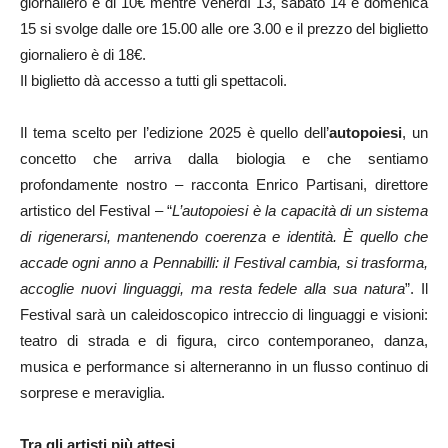
giornaliero è di 10€ mentre venerdì 13, sabato 14 e domenica
15 si svolge dalle ore 15.00 alle ore 3.00 e il prezzo del biglietto
giornaliero è di 18€.
Il biglietto dà accesso a tutti gli spettacoli.
Il tema scelto per l’edizione 2025 è quello dell’
autopoiesi
, un
concetto che arriva dalla biologia e che sentiamo
profondamente nostro – racconta Enrico Partisani, direttore
artistico del Festival – “
L’autopoiesi è la capacità di un sistema
di rigenerarsi, mantenendo coerenza e identità. È quello che
accade ogni anno a Pennabilli: il Festival cambia, si trasforma,
accoglie nuovi linguaggi, ma resta fedele alla sua natura
”. Il
Festival sarà un caleidoscopico intreccio di linguaggi e visioni:
teatro di strada e di figura, circo contemporaneo, danza,
musica e performance si alterneranno in un flusso continuo di
sorprese e meraviglia.
Tra gli artisti più attesi