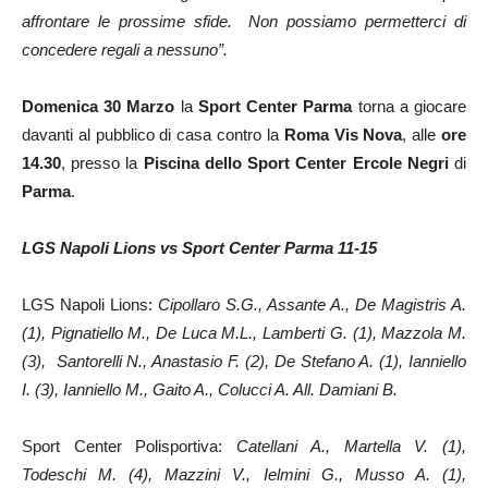
affrontare le prossime sfide. Non possiamo permetterci di
concedere regali a nessuno”.
Domenica 30 Marzo
la
Sport Center Parma
torna a giocare
davanti al pubblico di casa contro la
Roma Vis Nova
, alle
ore
14.30
, presso la
Piscina dello Sport Center Ercole Negri
di
Parma
.
LGS Napoli Lions vs Sport Center Parma 11-15
LGS Napoli Lions:
Cipollaro S.G., Assante A., De Magistris A.
(1), Pignatiello M., De Luca M.L., Lamberti G. (1), Mazzola M.
(3), Santorelli N., Anastasio F. (2), De Stefano A. (1), Ianniello
I. (3), Ianniello M., Gaito A., Colucci A. All. Damiani B.
Sport Center Polisportiva:
Catellani A., Martella V. (1),
Todeschi M. (4), Mazzini V., Ielmini G., Musso A. (1),