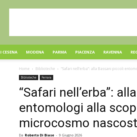
I CESENA
MODENA
PARMA
PIACENZA
RAVENNA
RE
Home
Biblioteche
“Safari nell’erba”: alla Bassani piccoli ento
Biblioteche
Ferrara
“Safari nell’erba”: all
entomologi alla scop
microcosmo nascosto t
Da
Roberto Di Biase
-
9 Giugno 2026