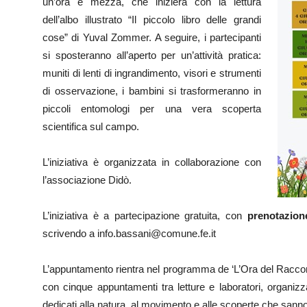
un’ora e mezza, che inizierà con la lettura
dell’albo illustrato “Il piccolo libro delle grandi
cose” di Yuval Zommer. A seguire, i partecipanti
si sposteranno all’aperto per un’attività pratica:
muniti di lenti di ingrandimento, visori e strumenti
di osservazione, i bambini si trasformeranno in
piccoli entomologi per una vera scoperta
scientifica sul campo.
L’iniziativa è organizzata in collaborazione con
l’associazione Didò.
L’iniziativa è a partecipazione gratuita, con
prenotazion
scrivendo a info.bassani@comune.fe.it
L’appuntamento rientra nel programma de ‘L’Ora del Raccont
con cinque appuntamenti tra letture e laboratori, organizzat
dedicati alla natura, al movimento e alle scoperte che sanno