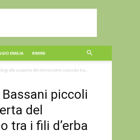
GGIO EMILIA
RIMINI
mologi alla scoperta del microcosmo nascosto tra...
a Bassani piccoli
erta del
ra i fili d’erba