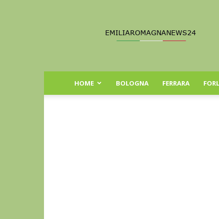
Emilia
Romagna
News
24
HOME
BOLOGNA
FERRARA
FORL