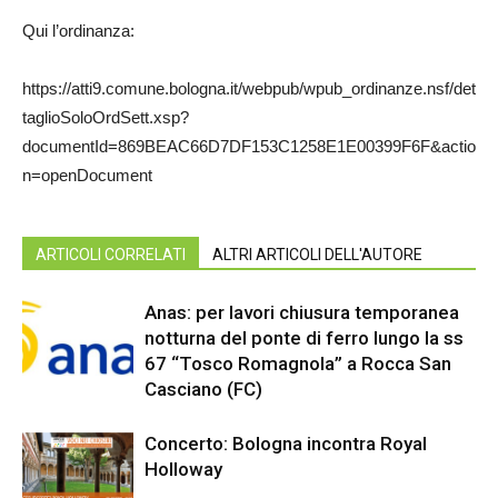
Qui l’ordinanza:
https://atti9.comune.bologna.it/webpub/wpub_ordinanze.nsf/det
taglioSoloOrdSett.xsp?
documentId=869BEAC66D7DF153C1258E1E00399F6F&actio
n=openDocument
ARTICOLI CORRELATI
ALTRI ARTICOLI DELL'AUTORE
Anas: per lavori chiusura temporanea
notturna del ponte di ferro lungo la ss
67 “Tosco Romagnola” a Rocca San
Casciano (FC)
Concerto: Bologna incontra Royal
Holloway