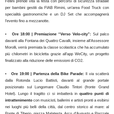
Fellini prende vita la festa con percorsi di sicurezza stradale
per bambini gestiti da FIAB Rimini, un’area Food Truck con
specialità gastronomiche e un DJ Set che accompagnerà
l’evento fino a mezzanotte.
•
Ore 18:00 | Premiazione “Verso Velo-city”:
Sul palco
davanti alla Fontana dei Quattro Cavalli, insieme all’Assessore
Morolli, verrà premiata la classe scolastica che ha accumulato
più chilometri in bicicletta grazie all’app WeCity, un progetto
finalizzato alla riduzione delle emissioni di CO2.
•
Ore 19:00 | Partenza della Bike Parade:
Il via scatterà
dalla Rotonda Lucio Battisti, davanti al grande portale
posizionato sul Lungomare Claudio Tintori (fronte Grand
Hotel). Lungo il tragitto ci si imbatterà in
quattro punti di
intrattenimento
con musicisti, ballerini e artisti pronti a esibirsi
nei luoghi più belli della città, dal centro storico al mare: al
Ponte di Tiberio, piazza Malatesta, Arco d’Augusto e Piazzale