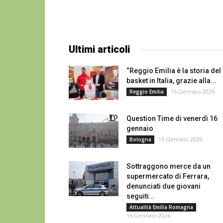
Ultimi articoli
“Reggio Emilia è la storia del
basket in Italia, grazie alla...
16 Gennaio 2026
Reggio Emilia
Question Time di venerdì 16
gennaio
16 Gennaio 2026
Bologna
Sottraggono merce da un
supermercato di Ferrara,
denunciati due giovani
seguiti...
Attualità Emilia Romagna
16 Gennaio 2026