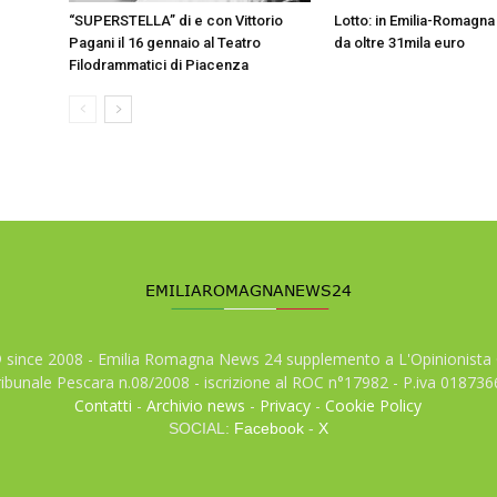
“SUPERSTELLA” di e con Vittorio
Lotto: in Emilia-Romagna
Pagani il 16 gennaio al Teatro
da oltre 31mila euro
Filodrammatici di Piacenza
© since 2008 - Emilia Romagna News 24 supplemento a L'Opinionista 
tribunale Pescara n.08/2008 - iscrizione al ROC n°17982 - P.iva 01873
Contatti
-
Archivio news
-
Privacy
-
Cookie Policy
SOCIAL:
Facebook
-
X