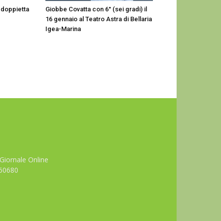
 doppietta
Giobbe Covatta con 6° (sei gradi) il
16 gennaio al Teatro Astra di Bellaria
Igea-Marina
Giornale Online
660680