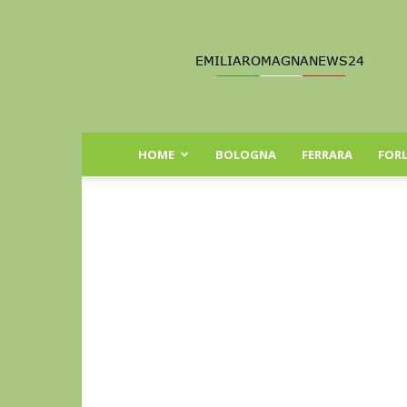
Emilia
Romagna
News
24
HOME
BOLOGNA
FERRARA
FORL