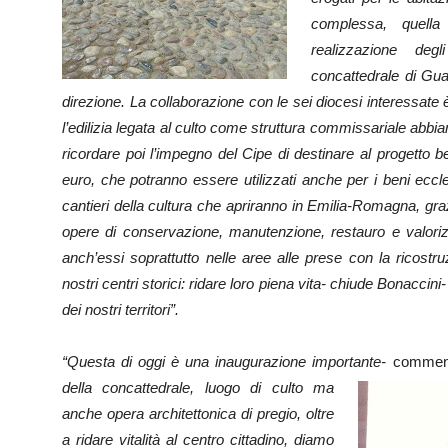
complessa, quella 
realizzazione degl
concattedrale di Gua
direzione. La collaborazione con le sei diocesi interessate è 
l’edilizia legata al culto come struttura commissariale abbia
ricordare poi l’impegno del Cipe di destinare al progetto be
euro, che potranno essere utilizzati anche per i beni eccle
cantieri della cultura che apriranno in Emilia-Romagna, gra
opere di conservazione, manutenzione, restauro e valorizz
anch’essi soprattutto nelle aree alle prese con la ricos
nostri centri storici: ridare loro piena vita- chiude Bonaccini- 
dei nostri territori”.
“Questa di oggi è una inaugurazione importante-
commenta
della concattedrale, luogo
di culto ma
anche opera architettonica di pregio, oltre
a ridare vitalità al centro cittadino, diamo