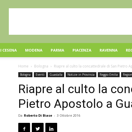
I CESENA
MODENA
PARMA
PIACENZA
RAVENNA
RE
Home
Bologna
Riapre al culto la concattedrale di San Pietro A
Bologna
Eventi
Guastalla
Notizie in Provincia
Reggio Emilia
Regio
Riapre al culto la co
Pietro Apostolo a Gu
Da
Roberto Di Biase
-
3 Ottobre 2016