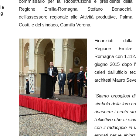
commissario per la Ricostruzione e presidente della
 le
Regione Emilia-Romagna, Stefano Bonaccini,
og
dell’assessore regionale alle Attività produttive, Palma
Costi, e del sindaco, Camilla Verona.
Finanziati dalla
Regione Emilia-
Romagna con 1.112.500
giugno 2015 dopo l’
celeri dall’ufficio t
architetti Mauro Seve
“Siamo orgogliosi di
simbolo della loro c
rinascere i centri st
l’obiettivo che ci si
con il raddoppio in u
erogati per le abita