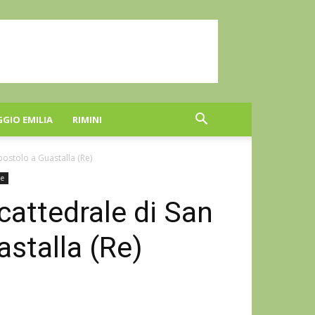
GGIO EMILIA
RIMINI
postolo a Guastalla (Re)
ne
ncattedrale di San
astalla (Re)