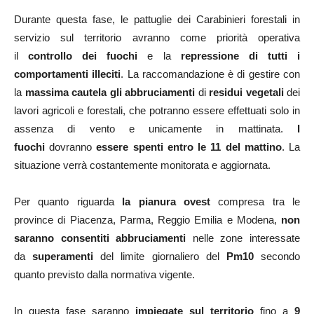
Durante questa fase, le pattuglie dei Carabinieri forestali in
servizio sul territorio avranno come priorità operativa
il
controllo dei fuochi
e la
repressione di tutti i
comportamenti illeciti
. La raccomandazione è di gestire con
la
massima cautela gli abbruciamenti
di
residui vegetali
dei
lavori agricoli e forestali, che potranno essere effettuati solo
in
assenza di vento e unicamente in mattinata.
I
fuochi
dovranno
essere spenti entro le 11 del mattino
. La
situazione verrà costantemente monitorata e aggiornata.
Per quanto riguarda
la pianura ovest
compresa tra le
province di Piacenza, Parma, Reggio Emilia e Modena,
non
saranno consentiti abbruciamenti
nelle zone interessate
da
superamenti
del limite giornaliero del
Pm10
secondo
quanto previsto dalla normativa vigente.
In questa fase saranno
impiegate sul territorio
fino a
9