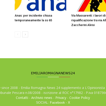
Anas: per incidente chiusa
Via Massarenti: i lavori di
temporaneamente la ss 65
riqualificazione tra via A
Zaccherini Alvisi
© since 2008 - Emilia Romagna News 24 supplemento a L'Opinionista 
tribunale Pescara n.08/2008 - iscrizione al ROC n°17982 - P.iva 01873
Contatti
-
Archivio news
-
Privacy
-
Cookie Policy
SOCIAL:
Facebook
-
X