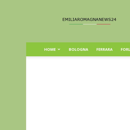
Emilia
Romagna
News
24
HOME
BOLOGNA
FERRARA
FORL