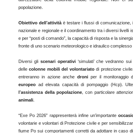
popolazione.
Obiettivo dell’attività
è testare i flussi di comunicazione, i
nazionale e regionale e il coordinamento tra i diversi livelli 
e per “posti di comando”, la capacità di risposta e la sinergi
fronte di uno scenario meteorologico e idraulico complesso 
Diversi gli
scenari operativi
‘simulati’ che vedranno sui t
delle
colonne mobili del volontariato
di protezione civile
entreranno in azione anche
droni
per il monitoraggio d
europeo
ad elevata capacità di pompaggio (Hcp). Ulter
l’assistenza della popolazione
, con particolare attenzio
animali
.
“Exe Po 2026” rappresenterà infine un’importante
occasi
volontarie e volontari di Protezione civile e per sensibilizza
fiume Po sui comportamenti corretti da adottare in caso di 