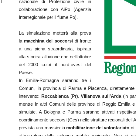
 il
nazionale di Protezione civile in
collaborazione con AiPo (Agenzia
Interregionale per il fiume Po).
La simulazione metterà alla prova
la
macchina dei soccorsi
di fronte
a una piena straordinaria, ispirata
alla storica alluvione che nell’ottobre
del 2000 colpì il nord-ovest del
Paese.
In Emilia-Romagna saranno tre i
Comuni, in provincia di Parma e Piacenza, direttamente co
intervento:
Roccabianca
(Pr),
Villanova sull’Arda
(in par
mentre in altri Comuni delle province di Reggio Emilia e F
simulate. A Bologna e Parma saranno attivati rispettiva
coordinamento soccorsi (Ccs) nelle strutture regionali dell’A
prevista una massiccia
mobilitazione del volontariato
di 
attrezzature della colonna mobile regionale. Non ci sa