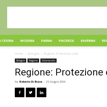
I CESENA
MODENA
PARMA
PIACENZA
RAVENNA
RE
Home
Bologna
Regione: Protezione civile
Bologna
Regione
Volontariato
Regione: Protezione c
Da
Roberto Di Biase
-
25 Giugno 2026