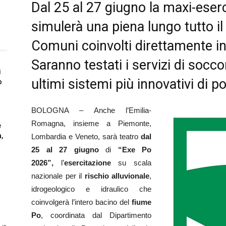
Dal 25 al 27 giugno la maxi-eser
simulerà una piena lungo tutto il 
Comuni coinvolti direttamente i
Saranno testati i servizi di soccors
i
ultimi sistemi più innovativi di 
o
BOLOGNA – Anche l’Emilia-
Romagna, insieme a Piemonte,
e
,
Lombardia e Veneto, sarà teatro
dal
25 al 27 giugno
di
“Exe Po
2026”,
l’
esercitazione
su scala
nazionale per il
rischio alluvionale
,
idrogeologico e idraulico che
coinvolgerà l’intero bacino del
fiume
Po
, coordinata dal Dipartimento