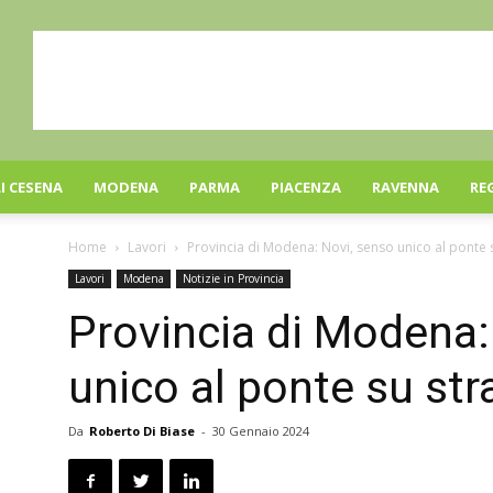
I CESENA
MODENA
PARMA
PIACENZA
RAVENNA
RE
Home
Lavori
Provincia di Modena: Novi, senso unico al ponte 
Lavori
Modena
Notizie in Provincia
Provincia di Modena:
unico al ponte su str
Da
Roberto Di Biase
-
30 Gennaio 2024