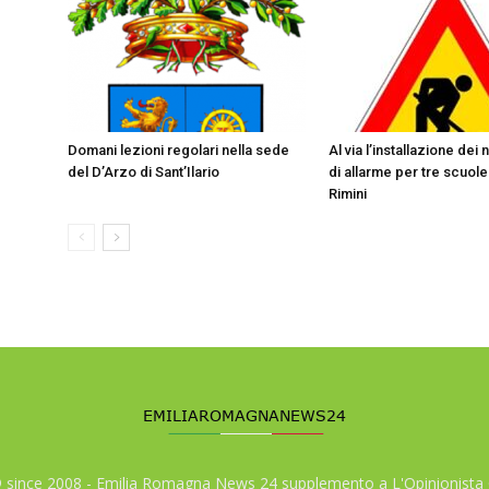
Domani lezioni regolari nella sede
Al via l’installazione dei 
del D’Arzo di Sant’Ilario
di allarme per tre scuole
Rimini
© since 2008 - Emilia Romagna News 24 supplemento a L'Opinionista 