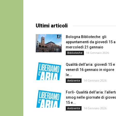
Ultimi articoli
Bologna Biblioteche: gli
appuntamenti da giovedì 15 a
mercoledì 21 gennaio
14 Gennaio 2026
Biblioteche
Qualità dell’aria: giovedì 15 e
venerdì 16 gennaio in vigore
le...
14 Gennaio 2026
Ambiente
Forlì- Qualità dell’aria: l’allert
smog nelle giornate di giove
15 e...
14 Gennaio 2026
Ambiente