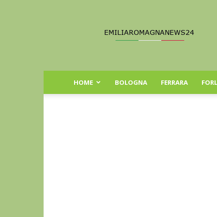
Emilia
Romagna
News
24
HOME
BOLOGNA
FERRARA
FORL