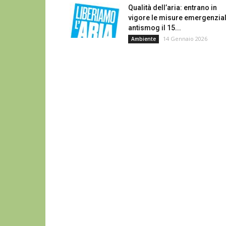
Qualità dell’aria: entrano in
vigore le misure emergenzial
antismog il 15...
14 Gennaio 2026
Ambiente