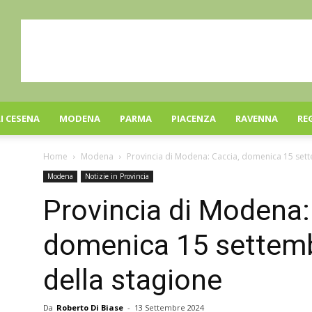
I CESENA
MODENA
PARMA
PIACENZA
RAVENNA
RE
Home
Modena
Provincia di Modena: Caccia, domenica 15 sett
Modena
Notizie in Provincia
Provincia di Modena:
domenica 15 settemb
della stagione
Da
Roberto Di Biase
-
13 Settembre 2024