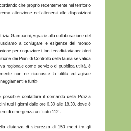
icordando che proprio recentemente nel territorio
ma attenzione nell’attenersi alle disposizioni
rizia Gambarini, «grazie alla collaborazione del
o riusciamo a coniugare le esigenze del mondo
sione per ringraziare i tanti coadiutori/cacciatori
ione dei Piani di Controllo della fauna selvatica
ativa regionale come servizio di pubblica utilità, è
lmente non ne riconosce la utilità ed agisce
neggiamenti e furti».
 possibile contattare il comando della Polizia
i tutti i giorni dalle ore 6.30 alle 18.30, dove è
mero di emergenza unificato 112 .
lla distanza di sicurezza di 150 metri tra gli