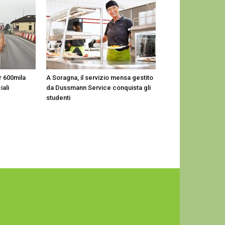
er 600mila
A Soragna, il servizio mensa gestito
iali
da Dussmann Service conquista gli
studenti