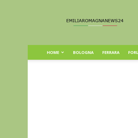
Emilia
Romagna
News
24
HOME
BOLOGNA
FERRARA
FORL