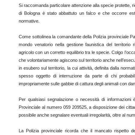
Si raccomanda particolare attenzione alla specie protette, r
di Bologna è stato abbattuto un falco e che occorre estre
normative.
Come sottolinea la comandante della Polizia provinciale Pat
mondo venatorio nella gestione faunistica del territori
agricolo con un corretto equilibrio tra le specie. Colgo l’occa
che volontariamente agiscono sul territorio anche nell’esecuz
in esubero sul territorio, la cui attività, definita dalla norm
spesso oggetto di interruzione da parte di chi probabi
impropriamente sulle gabbie di cattura degli animali con dan
Per qualsiasi segnalazione o necessità di informazioni è
Provinciale al numero 059 209525, a disposizione dei cittadin
possibile anche segnalare eventuali irregolarità, oltre al nu
La Polizia provinciale ricorda che il mancato rispetto de