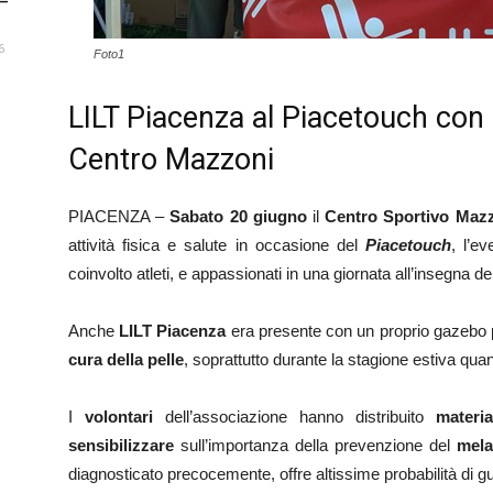
 –
6
Foto1
LILT Piacenza al Piacetouch con 
Centro Mazzoni
PIACENZA –
Sabato 20 giugno
il
Centro Sportivo Maz
attività fisica e salute in occasione del
Piacetouch
, l’e
coinvolto atleti, e appassionati in una giornata all’insegna 
Anche
LILT Piacenza
era presente con un proprio gazebo 
cura della pelle
, soprattutto durante la stagione estiva qu
I
volontari
dell’associazione hanno distribuito
materi
sensibilizzare
sull’importanza della prevenzione del
mel
diagnosticato precocemente, offre altissime probabilità di g