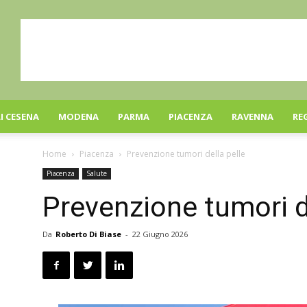
I CESENA
MODENA
PARMA
PIACENZA
RAVENNA
RE
Home
Piacenza
Prevenzione tumori della pelle
Piacenza
Salute
Prevenzione tumori d
Da
Roberto Di Biase
-
22 Giugno 2026