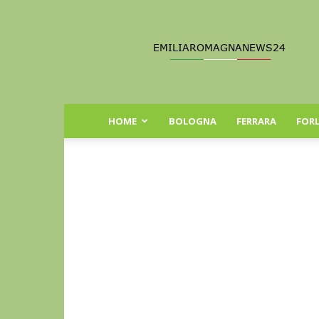
Emilia
Romagna
News
24
HOME
BOLOGNA
FERRARA
FORL