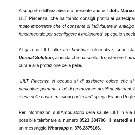
A supporto dell’iniziativa era presente anche il
dott. Marco 
LILT Piacenza, che ha fornito consigli pratici ai partecipan
molto importante che ci consente di individuare in anticipo l
fondamentale per sconfiggere il melanoma
” spiega lo specia
Al gazebo LILT, oltre alle
brochure
informative, sono stat
Dermal Solution
, azienda che ha scelto di sostenere l’iniz
cura e alla protezione della pelle.
“
LILT Piacenza si occupa sì di assistere coloro che si
particolare primaria, cioè di promozione di stili di vita sani.
è una delle nostre missioni particolari”
spiega Franco Puglie
Per informazioni sull’Ambulatorio della salute LILT in Via
possibile telefonare al numero
0523 384706
il martedì e 
un messaggio
Whatsapp
al
376.2875166.