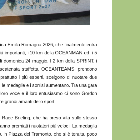
a Emilia Romagna 2026, che finalmente entra
e più importanti, i 10 km della OCEANMAN ed i 5
i domenica 24 maggio. I 2 km della SPRINT, i
la scatenata staffetta, OCEANTEAMS, prendono
rattutto i più esperti, scelgono di nuotare due
, le medaglie e i sorrisi aumentano. Tra una gara
 la loro voce e il loro entusiasmo ci sono Gordon
 grandi amanti dello sport.
al Race Briefing, che ha preso vita sullo stesso
ranno premiati i nuotatori più veloci. La medaglia
co, in Piazza del Tramonto, che si è tenuta, poco