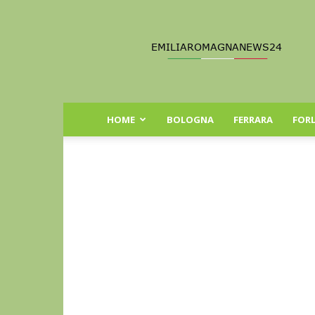
Emilia
Romagna
News
24
HOME
BOLOGNA
FERRARA
FORL