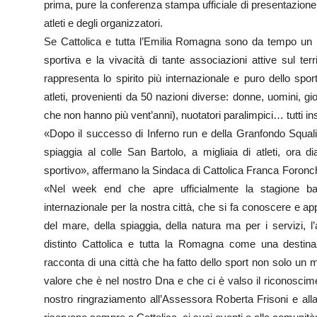
prima, pure la conferenza stampa ufficiale di presentazione d
atleti e degli organizzatori.
Se Cattolica e tutta l’Emilia Romagna sono da tempo un ri
sportiva e la vivacità di tante associazioni attive sul 
rappresenta lo spirito più internazionale e puro dello sp
atleti, provenienti da 50 nazioni diverse: donne, uomini, giov
che non hanno più vent’anni), nuotatori paralimpici… tutti i
«Dopo il successo di Inferno run e della Granfondo Squali c
spiaggia al colle San Bartolo, a migliaia di atleti, ora 
sportivo», affermano la Sindaca di Cattolica Franca Foronch
«Nel week end che apre ufficialmente la stagione b
internazionale per la nostra città, che si fa conoscere e a
del mare, della spiaggia, della natura ma per i servizi, l’
distinto Cattolica e tutta la Romagna come una destina
racconta di una città che ha fatto dello sport non solo un m
valore che è nel nostro Dna e che ci è valso il riconoscim
nostro ringraziamento all’Assessora Roberta Frisoni e al