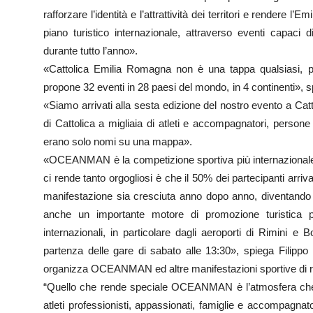
rafforzare l’identità e l’attrattività dei territori e rendere
piano turistico internazionale, attraverso eventi capaci
durante tutto l’anno».
«Cattolica Emilia Romagna non è una tappa qualsiasi, 
propone 32 eventi in 28 paesi del mondo, in 4 continenti
«Siamo arrivati alla sesta edizione del nostro evento a Catt
di Cattolica a migliaia di atleti e accompagnatori, persone 
erano solo nomi su una mappa».
«OCEANMAN è la competizione sportiva più internazionale c
ci rende tanto orgogliosi è che il 50% dei partecipanti arriv
manifestazione sia cresciuta anno dopo anno, diventando 
anche un importante motore di promozione turistica per i
internazionali, in particolare dagli aeroporti di Rimini e
partenza delle gare di sabato alle 13:30», spiega Filippo
organizza OCEANMAN ed altre manifestazioni sportive di r
“Quello che rende speciale OCEANMAN è l’atmosfera che si
atleti professionisti, appassionati, famiglie e accompagnat