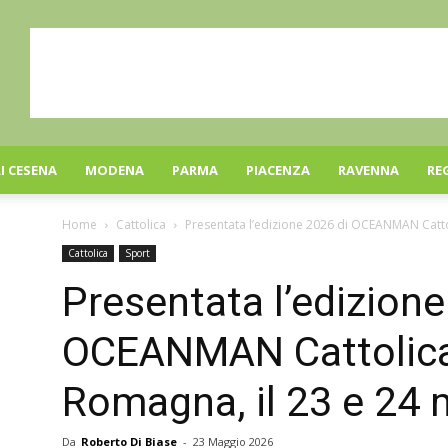
I CESENA
MODENA
PARMA
PIACENZA
RAVENNA
RE
Home
Cattolica
Presentata l’edizione 2026 di OCEANMAN Cattoli
Cattolica
Sport
Presentata l’edizione
OCEANMAN Cattolica
Romagna, il 23 e 24 
Da
Roberto Di Biase
-
23 Maggio 2026