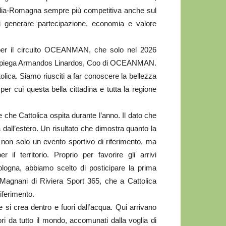
 l’Emilia-Romagna sempre più competitiva anche sul
 di generare partecipazione, economia e valore
per il circuito OCEANMAN, che solo nel 2026
», spiega Armandos Linardos, Coo di OCEANMAN.
olica. Siamo riusciti a far conoscere la bellezza
per cui questa bella cittadina e tutta la regione
he Cattolica ospita durante l’anno. Il dato che
a dall’estero. Un risultato che dimostra quanto la
non solo un evento sportivo di riferimento, ma
l territorio. Proprio per favorire gli arrivi
 Bologna, abbiamo scelto di posticipare la prima
 Magnani di Riviera Sport 365, che a Cattolica
iferimento.
 crea dentro e fuori dall’acqua. Qui arrivano
ori da tutto il mondo, accomunati dalla voglia di