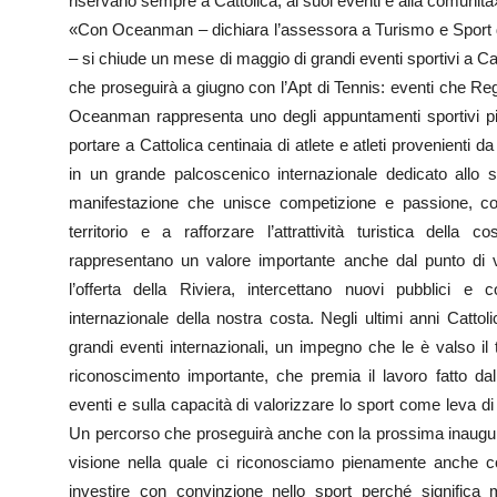
riservano sempre a Cattolica, ai suoi eventi e alla comunità
«Con Oceanman – dichiara l’assessora a Turismo e Sport 
– si chiude un mese di maggio di grandi eventi sportivi a Ca
che proseguirà a giugno con l’Apt di Tennis: eventi che 
Oceanman rappresenta uno degli appuntamenti sportivi più 
portare a Cattolica centinaia di atlete e atleti provenienti d
in un grande palcoscenico internazionale dedicato allo s
manifestazione che unisce competizione e passione, con
territorio e a rafforzare l’attrattività turistica della
rappresentano un valore importante anche dal punto di 
l’offerta della Riviera, intercettano nuovi pubblici e 
internazionale della nostra costa. Negli ultimi anni Cattol
grandi eventi internazionali, un impegno che le è valso i
riconoscimento importante, che premia il lavoro fatto dalla
eventi e sulla capacità di valorizzare lo sport come leva di 
Un percorso che proseguirà anche con la prossima inaugur
visione nella quale ci riconosciamo pienamente anche
investire con convinzione nello sport perché significa mi