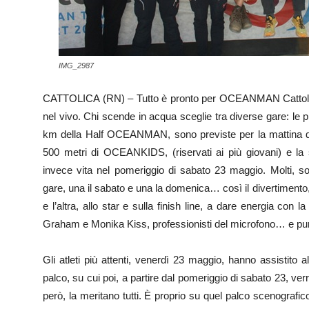
IMG_2987
CATTOLICA (RN) – Tutto è pronto per OCEANMAN Cattolic
nel vivo. Chi scende in acqua sceglie tra diverse gare: l
km della Half OCEANMAN, sono previste per la mattina d
500 metri di OCEANKIDS, (riservati ai più giovani) e 
invece vita nel pomeriggio di sabato 23 maggio. Molti, sop
gare, una il sabato e una la domenica… così il divertimento
e l’altra, allo star e sulla finish line, a dare energia con
Graham e Monika Kiss, professionisti del microfono… e pure
Gli atleti più attenti, venerdì 23 maggio, hanno assistito 
palco, su cui poi, a partire dal pomeriggio di sabato 23, ver
però, la meritano tutti. È proprio su quel palco scenografi