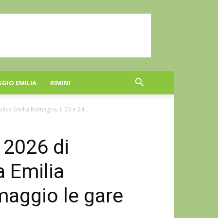
GGIO EMILIA
RIMINI
ca Emilia Romagna, il 23 e 24...
 2026 di
 Emilia
maggio le gare