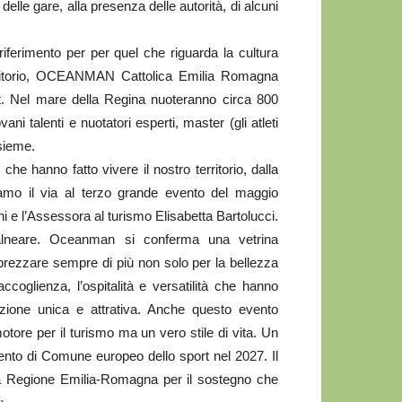
elle gare, alla presenza delle autorità, di alcuni
ferimento per per quel che riguarda la cultura
territorio, OCEANMAN Cattolica Emilia Romagna
ort. Nel mare della Regina nuoteranno circa 800
ani talenti e nuotatori esperti, master (gli atleti
nsieme.
he hanno fatto vivere il nostro territorio, dalla
diamo il via al terzo grande evento del maggio
i e l’Assessora al turismo Elisabetta Bartolucci.
alneare. Oceanman si conferma una vetrina
pprezzare sempre di più non solo per la bellezza
accoglienza, l’ospitalità e versatilità che hanno
zione unica e attrativa. Anche questo evento
otore per il turismo ma un vero stile di vita. Un
ento di Comune europeo dello sport nel 2027. Il
la Regione Emilia-Romagna per il sostegno che