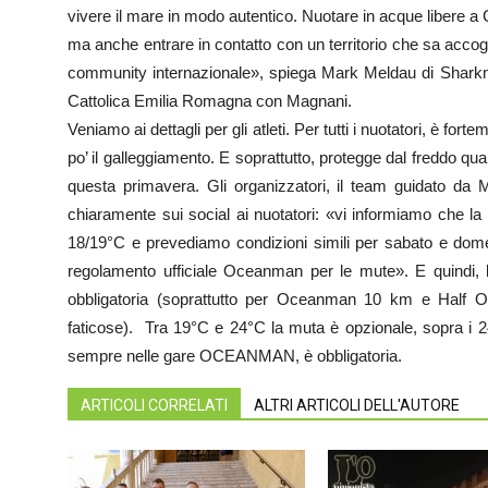
vivere il mare in modo autentico. Nuotare in acque libere a C
ma anche entrare in contatto con un territorio che sa accogli
community internazionale», spiega Mark Meldau di Sha
Cattolica Emilia Romagna con Magnani.
Veniamo ai dettagli per gli atleti. Per tutti i nuotatori, è fo
po’ il galleggiamento. E soprattutto, protegge dal freddo q
questa primavera. Gli organizzatori, il team guidato da 
chiaramente sui social ai nuotatori: «vi informiamo che la
18/19°C e prevediamo condizioni simili per sabato e domen
regolamento ufficiale Oceanman per le mute». E quindi, 
obbligatoria (soprattutto per Oceanman 10 km e Half 
faticose). Tra 19°C e 24°C la muta è opzionale, sopra i 2
sempre nelle gare OCEANMAN, è obbligatoria.
ARTICOLI CORRELATI
ALTRI ARTICOLI DELL'AUTORE