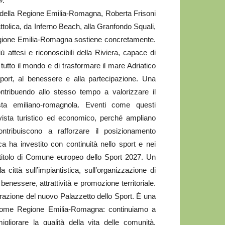
».
della Regione Emilia-Romagna, Roberta Frisoni
ttolica, da Inferno Beach, alla Granfondo Squali,
Regione Emilia-Romagna sostiene concretamente.
attesi e riconoscibili della Riviera, capace di
a tutto il mondo e di trasformare il mare Adriatico
port, al benessere e alla partecipazione. Una
tribuendo allo stesso tempo a valorizzare il
 costa emiliano-romagnola. Eventi come questi
vista turistico ed economico, perché ampliano
contribuiscono a rafforzare il posizionamento
ica ha investito con continuità nello sport e nei
l titolo di Comune europeo dello Sport 2027. Un
 città sull’impiantistica, sull’organizzazione di
benessere, attrattività e promozione territoriale.
azione del nuovo Palazzetto dello Sport. È una
 come Regione Emilia-Romagna: continuiamo a
gliorare la qualità della vita delle comunità,