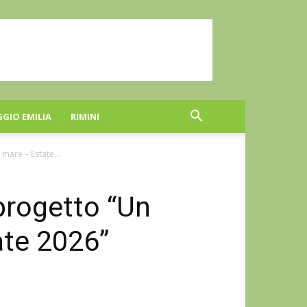
GGIO EMILIA
RIMINI
 mare – Estate...
 progetto “Un
ate 2026”