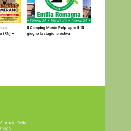
hiale
Il Camping Monte Pelpi apre il 15
o (RN) –
giugno la stagione estiva
Giornale Online
660680