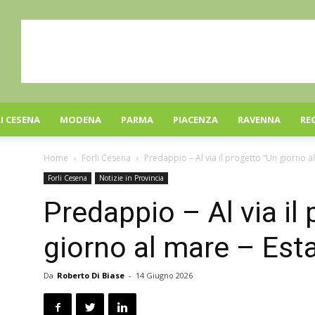
I CESENA
MODENA
PARMA
PIACENZA
RAVENNA
RE
Home
Forli Cesena
Predappio – Al via il progetto “Un giorno al
Forli Cesena
Notizie in Provincia
Predappio – Al via il
giorno al mare – Est
Da
Roberto Di Biase
-
14 Giugno 2026