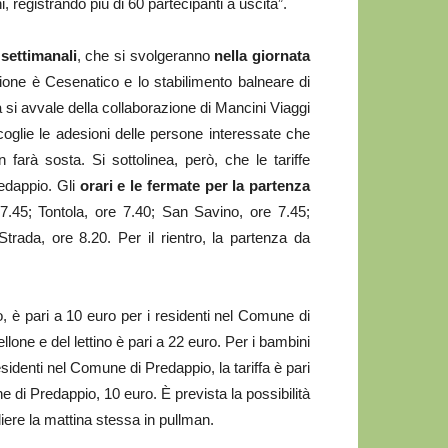
 registrando più di 60 partecipanti a uscita”.
 settimanali
, che si svolgeranno
nella giornata
azione è Cesenatico e lo stabilimento balneare di
iva si avvale della collaborazione di Mancini Viaggi
coglie le adesioni delle persone interessate che
n farà sosta. Si sottolinea, però, che le tariffe
redappio. Gli
orari e le fermate per la partenza
.45; Tontola, ore 7.40; San Savino, ore 7.45;
rada, ore 8.20. Per il rientro, la partenza da
no, è pari a 10 euro per i residenti nel Comune di
ellone e del lettino è pari a 22 euro. Per i bambini
residenti nel Comune di Predappio, la tariffa è pari
e di Predappio, 10 euro. È prevista la possibilità
iere la mattina stessa in pullman.