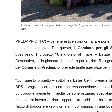
L’ultima uscita della stagione 2025 del progetto Un giorno al mare – Estate
APS
PREDAPPIO (FC) – Le ferie estive sono ormai alle porte, ma
non va in vacanza. Per questo, il
Comitato per gli 
quest’anno il progetto
“Un giorno al mare – Estate
Cesenatico, nella giornata di lunedì, a partire dal 15 giugno
del Comune di Predappio
, prevede tariffe agevolate per i 
“Con questo progetto – sottolinea
Ester Celli, presiden
APS
– vogliamo creare una concreta occasione di socializ
purtroppo è presente in molte persone anziane, specialment
risponde all’intento di dare l’opportunità a chi non ha la 
l’aiuto di trascorrere una giornata in compagnia, in una lo