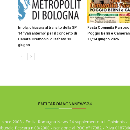
Imola, chiusura al transito della SP
Festa Comunità Parrocc
14 “Valsanterno” per il concerto di
Poggio Berni e Cameran
Cesare Cremonini di sabato 13
11/14 giugno 2026
giugno
© since 2008 - Emilia Romagna News 24 supplemento a L'Opinionista 
tribunale Pescara n.08/2008 - iscrizione al ROC n°17982 - P.iva 01873