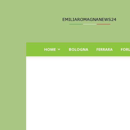
Emilia
Romagna
News
24
HOME
BOLOGNA
FERRARA
FORL