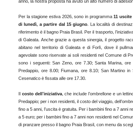
anno, la nostra proposta ha avuto un alto numero di adesioni,
Per la stagione estiva 2026, sono in programma
11 uscite
di lunedì, a partire dal 15 giugno
. La località di destin
riferimento è il bagno Praia Brasil. Per il trasporto, l’iniziat
di Galeata. Anche grazie a questa sinergia, il progetto rac
abitano nel territorio di Galeata e di Forlì, dove il pullma
agevolate sono riservate ai soli residenti nel Comune di P
sono i seguenti: San Zeno, ore 7.30; Santa Marina, ore 7
Predappio, ore 8.00; Fiumana, ore 8.10; San Martino in St
Cesenatico è fissata alle ore 17.30.
Il
costo dell’iniziativa
, che include l’ombrellone e un letti
Predappio; per i non residenti, il costo del viaggio, dell’ombr
fino a 5 anni, l’uscita è gratuita. Per i bambini fino a 7 anni 
a 5 euro; per i bambini fino a 7 anni non residenti nel Comun
di pranzare presso il bagno Praia Brasil, con menu da scegl