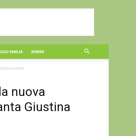
GGIO EMILIA
RIMINI
 Santa Giustina
lla nuova
anta Giustina