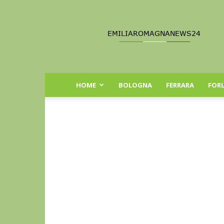
Emilia
Romagna
News
24
HOME
BOLOGNA
FERRARA
FORL