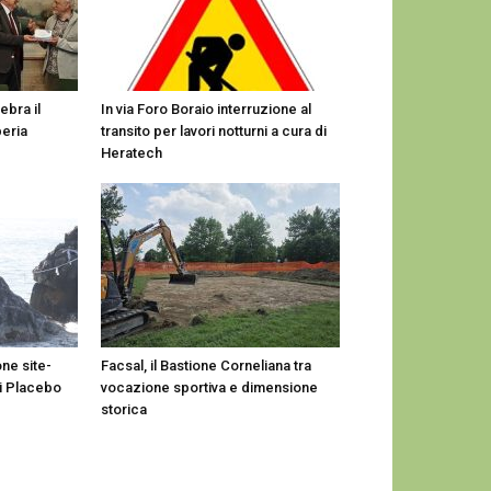
ebra il
In via Foro Boraio interruzione al
peria
transito per lavori notturni a cura di
Heratech
ne site-
Facsal, il Bastione Corneliana tra
di Placebo
vocazione sportiva e dimensione
storica