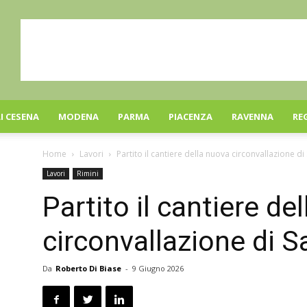
I CESENA
MODENA
PARMA
PIACENZA
RAVENNA
RE
Home
Lavori
Partito il cantiere della nuova circonvallazione di
Lavori
Rimini
Partito il cantiere de
circonvallazione di S
Da
Roberto Di Biase
-
9 Giugno 2026