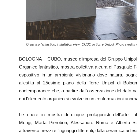
Organico fantastico, installation view_CUBO in Torre Unipol_Photo credits 
BOLOGNA – CUBO, museo d’impresa del Gruppo Unipol, p
Organico fantastico, mostra collettiva a cura di Pasquale 
espositivo in un ambiente visionario dove natura, sogn
allestita al 25esimo piano della Torre Unipol di Bologna
contemporanee che, a partire dall’osservazione del dato na
cui l’elemento organico si evolve in un conformazioni anomal
Le opere in mostra di cinque protagonisti dell’arte it
Morigi, Marta Pierobon, Alessandro Roma e Alberto Sc
attraverso mezzi e linguaggi differenti, dalla ceramica ai tess