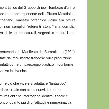
nio artistico del Gruppo Unipol: Tombeau d’un roi
ico e storico esponente della Pittura Metafisica,
land, maestro britannico vicino alla pittura
o, non semplici “referenti storici” ma complici
ca delle forme naturali, vegetali o minerali che
 centenario del Manifesto del Surrealismo (1924)
citate dal movimento francese sulla produzione
 infatti come un paesaggio plastico in cui forme
isivo in divenire.
me ciò che vive e si adatta, e “fantastico”,
ardare il reale con occhi nuovi. Le opere
 mutazioni che interrogano identità, specie e
torico, quanto più di un’attitudine immaginativa