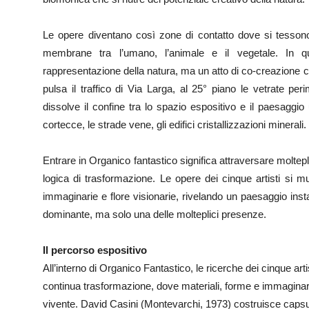
Le opere diventano così zone di contatto dove si tessono p
membrane tra l’umano, l’animale e il vegetale. In qu
rappresentazione della natura, ma un atto di co-creazione c
pulsa il traffico di Via Larga, al 25° piano le vetrate p
dissolve il confine tra lo spazio espositivo e il paesaggio u
cortecce, le strade vene, gli edifici cristallizzazioni minerali.
Entrare in Organico fantastico significa attraversare moltepl
logica di trasformazione. Le opere dei cinque artisti si
immaginarie e flore visionarie, rivelando un paesaggio inst
dominante, ma solo una delle molteplici presenze.
Il percorso espositivo
All’interno di Organico Fantastico, le ricerche dei cinque art
continua trasformazione, dove materiali, forme e immaginari
vivente. David Casini (Montevarchi, 1973) costruisce caps