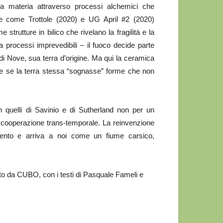
la materia attraverso processi alchemici che
ere come Trottole (2020) e UG April #2 (2020)
trutture in bilico che rivelano la fragilità e la
da processi imprevedibili – il fuoco decide parte
di Nove, sua terra d’origine. Ma qui la ceramica
come se la terra stessa “sognasse” forme che non
 quelli di Savinio e di Sutherland non per un
na cooperazione trans-temporale. La reinvenzione
ecento e arriva a noi come un fiume carsico,
ato da CUBO, con i testi di Pasquale Fameli e