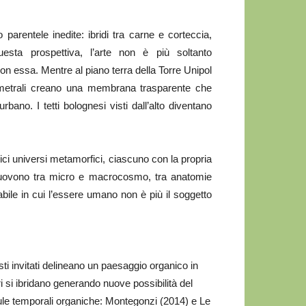
arentele inedite: ibridi tra carne e corteccia,
esta prospettiva, l’arte non è più soltanto
on essa. Mentre al piano terra della Torre Unipol
erimetrali creano una membrana trasparente che
rbano. I tetti bolognesi visti dall’alto diventano
ici universi metamorfici, ciascuno con la propria
 muovono tra micro e macrocosmo, tra anatomie
abile in cui l’essere umano non è più il soggetto
isti invitati delineano un paesaggio organico in
 si ibridano generando nuove possibilità del
ule temporali organiche: Montegonzi (2014) e Le