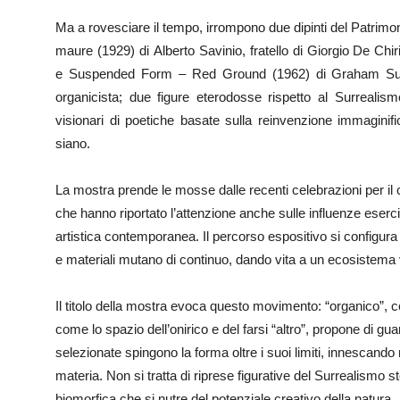
Ma a rovesciare il tempo, irrompono due dipinti del Patrimo
maure (1929) di Alberto Savinio, fratello di Giorgio De Chir
e Suspended Form – Red Ground (1962) di Graham Suther
organicista; due figure eterodosse rispetto al Surrealism
visionari di poetiche basate sulla reinvenzione immaginifi
siano.
La mostra prende le mosse dalle recenti celebrazioni per il
che hanno riportato l’attenzione anche sulle influenze eser
artistica contemporanea. Il percorso espositivo si configura
e materiali mutano di continuo, dando vita a un ecosistema v
Il titolo della mostra evoca questo movimento: “organico”, co
come lo spazio dell’onirico e del farsi “altro”, propone di gu
selezionate spingono la forma oltre i suoi limiti, innescando
materia. Non si tratta di riprese figurative del Surrealismo s
biomorfica che si nutre del potenziale creativo della natura.