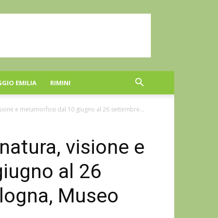
GGIO EMILIA
RIMINI
isione e metamorfosi dal 10 giugno al 26 settembre...
natura, visione e
iugno al 26
ologna, Museo