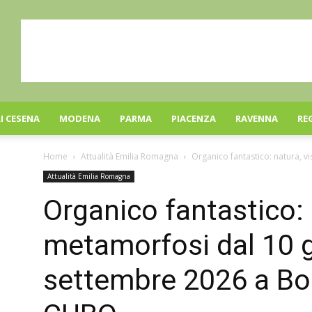
I CESENA
MODENA
PARMA
PIACENZA
RAVENNA
RE
Home
Attualità Emilia Romagna
Organico fantastico: natura, v
Attualità Emilia Romagna
Organico fantastico: 
metamorfosi dal 10 g
settembre 2026 a B