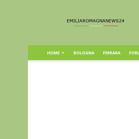
Emilia
Romagna
News
24
HOME
BOLOGNA
FERRARA
FORL