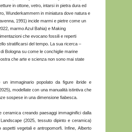
ure in ottone, vetro, intarsi in pietra dura ed
etro, Wunderkammern in miniatura dove natura e
(Ravenna, 1991) incide marmi e pietre come un
 (2022, marmo Azul Bahia) e Making
imentazioni che evocano fossili e reperti
llo stratificarsi del tempo. La sua ricerca –
li di Bologna su come le conchiglie marine
mostra che arte e scienza non sono mai state
e un immaginario popolato da figure ibride e
2025), modellate con una manualità istintiva che
enze sospese in una dimensione fiabesca.
 e ceramica creando paesaggi immaginifici dalla
 Landscape (2025, tessuto dipinto e ceramica)
spetti vegetali e antropomorfi. Infine, Alberto