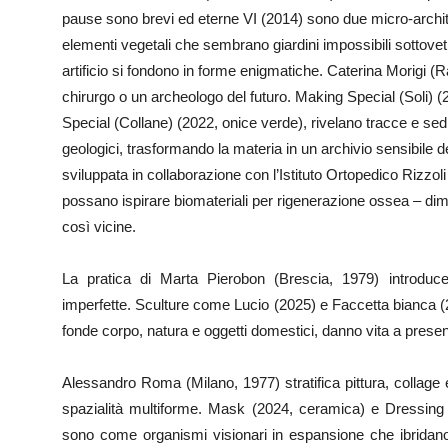
pause sono brevi ed eterne VI (2014) sono due micro‑architett
elementi vegetali che sembrano giardini impossibili sottov
artificio si fondono in forme enigmatiche. Caterina Morigi 
chirurgo o un archeologo del futuro. Making Special (Soli)
Special (Collane) (2022, onice verde), rivelano tracce e sed
geologici, trasformando la materia in un archivio sensibile de
sviluppata in collaborazione con l’Istituto Ortopedico Rizzo
possano ispirare biomateriali per rigenerazione ossea – di
così vicine.
La pratica di Marta Pierobon (Brescia, 1979) introduc
imperfette. Sculture come Lucio (2025) e Faccetta bianca (
fonde corpo, natura e oggetti domestici, danno vita a pres
Alessandro Roma (Milano, 1977) stratifica pittura, collage
spazialità multiforme. Mask (2024, ceramica) e Dressing
sono come organismi visionari in espansione che ibridano a