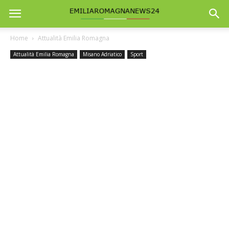
Home
Attualità Emilia Romagna
Attualità Emilia Romagna
Misano Adriatico
Sport