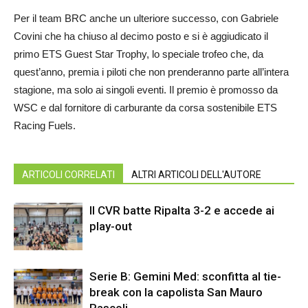
Per il team BRC anche un ulteriore successo, con Gabriele
Covini che ha chiuso al decimo posto e si è aggiudicato il
primo ETS Guest Star Trophy, lo speciale trofeo che, da
quest’anno, premia i piloti che non prenderanno parte all’intera
stagione, ma solo ai singoli eventi. Il premio è promosso da
WSC e dal fornitore di carburante da corsa sostenibile ETS
Racing Fuels.
ARTICOLI CORRELATI
ALTRI ARTICOLI DELL'AUTORE
Il CVR batte Ripalta 3-2 e accede ai
play-out
Serie B: Gemini Med: sconfitta al tie-
break con la capolista San Mauro
Pascoli