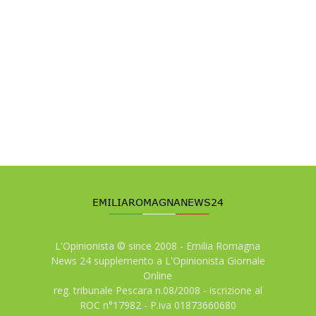
L'Opinionista © since 2008 - Emilia Romagna
News 24 supplemento a L'Opinionista Giornale
Online
reg. tribunale Pescara n.08/2008 - iscrizione al
ROC n°17982 - P.iva 01873660680