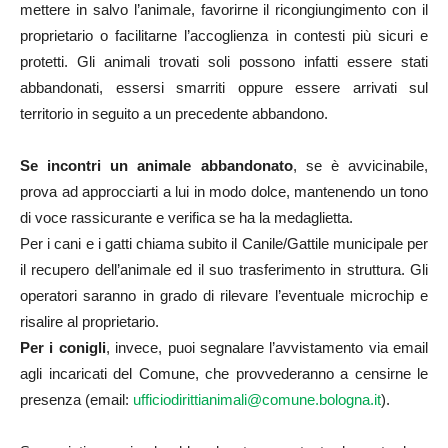
mettere in salvo l’animale, favorirne il ricongiungimento con il
proprietario o facilitarne l’accoglienza in contesti più sicuri e
protetti. Gli animali trovati soli possono infatti essere stati
abbandonati, essersi smarriti oppure essere arrivati sul
territorio in seguito a un precedente abbandono.
Se incontri un animale abbandonato
, se è avvicinabile,
prova ad approcciarti a lui in modo dolce, mantenendo un tono
di voce rassicurante e verifica se ha la medaglietta.
Per i cani e i gatti chiama subito il Canile/Gattile municipale per
il recupero dell’animale ed il suo trasferimento in struttura. Gli
operatori saranno in grado di rilevare l’eventuale microchip e
risalire al proprietario.
Per i conigli
, invece, puoi segnalare l’avvistamento via email
agli incaricati del Comune, che provvederanno a censirne le
presenza (email:
ufficiodirittianimali@comune.bologna.it
).