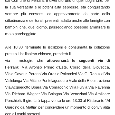
dal Comune di Ferrara, è divenuto uno di quei luoghi che, per
la sua versatilità e le potenzialità espresse, sta conquistando
sempre più consensi ed apprezzamento da parte della
cittadinanza e dei turisti presenti, adatto anche alle famiglie con
bambini che, quel giorno, passeggiando possono ammirare le
moto parcheggiate.
Alle 10:30, terminate le iscrizioni e consumata la colazione
presso il bellissimo chiosco, prenderà il
via il motogiro che
attraverserà le seguenti vie di
Ferrara:
Via Alfonso Primo d’Este, Corso della Giovecca,
Viale Cavour, Porotto Via Orazio Poltronieri Via G. Ranuzzi Via
Vallelunga Via Milano Pontelagoscuro Viale della Ricostruzione
Via Acquedotto Boara Via Comacchio Villa Fulvia Via Ravenna
Via Richard Wagner Via Bologna Via Veneziani Via Amilcare
Ponchielli. Il giro farà tappa verso le ore 13:00 al Ristorante “Al
Giardino da Mattia” per condividere un momento di convivialità
con gli ospiti presenti.