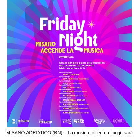
MISANO ADRIATICO (RN) – La musica, di ieri e di oggi, sarà