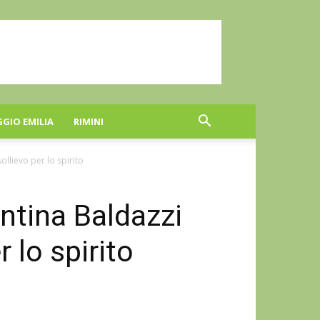
GGIO EMILIA
RIMINI
ollievo per lo spirito
entina Baldazzi
 lo spirito