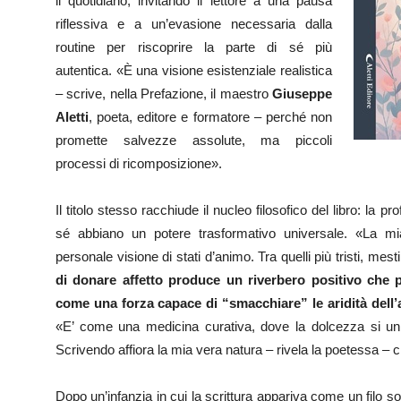
il quotidiano, invitando il lettore a una pausa
riflessiva e a un’evasione necessaria dalla
routine per riscoprire la parte di sé più
autentica. «È una visione esistenziale realistica
– scrive, nella Prefazione, il maestro
Giuseppe
Aletti
, poeta, editore e formatore – perché non
promette salvezze assolute, ma piccoli
processi di ricomposizione».
Il titolo stesso racchiude il nucleo filosofico del libro: la 
sé abbiano un potere trasformativo universale. «La m
personale visione di stati d’animo. Tra quelli più tristi, mes
di donare affetto produce un riverbero positivo che 
come una forza capace di “smacchiare” le aridità dell’a
«E’ come una medicina curativa, dove la dolcezza si unis
Scrivendo affiora la mia vera natura – rivela la poetessa – 
Dopo un’infanzia in cui la scrittura appariva come un filo sott