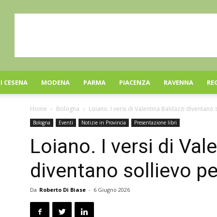
I CESENA
MODENA
PARMA
PIACENZA
RAVENNA
RE
Home
Bologna
Loiano. I versi di Valentina Baldazzi diventano s
Bologna
Eventi
Notizie in Provincia
Presentazione libri
Loiano. I versi di Val
diventano sollievo per
Da
Roberto Di Biase
-
6 Giugno 2026