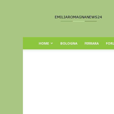
Emilia
Romagna
News
24
HOME
BOLOGNA
FERRARA
FORL