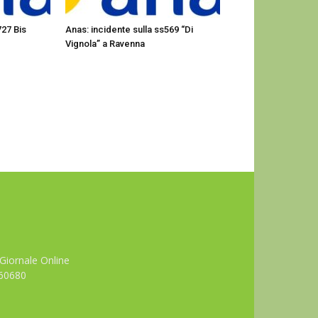
727 Bis
Anas: incidente sulla ss569 “Di
Vignola” a Ravenna
Giornale Online
660680