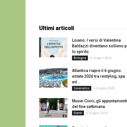
Ultimi articoli
Loiano. I versi di Valentina
Baldazzi diventano sollievo p
lo spirito
6 Giugno 2026
Bologna
Atlantica riapre il 6 giugno:
estate 2026 tra restyling, spa
ed...
6 Giugno 2026
Cesenatico
Musei Civici, gli appuntamenti
del fine settimana
5 Giugno 2026
Eventi