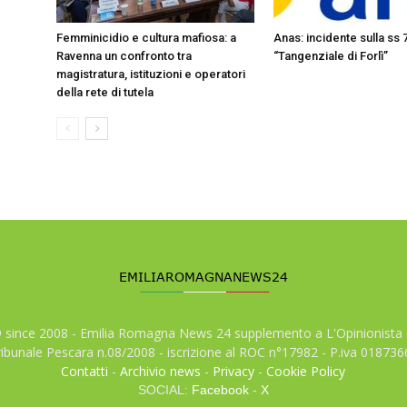
Femminicidio e cultura mafiosa: a
Anas: incidente sulla ss 
Ravenna un confronto tra
“Tangenziale di Forlì”
magistratura, istituzioni e operatori
della rete di tutela
© since 2008 - Emilia Romagna News 24 supplemento a L'Opinionista 
tribunale Pescara n.08/2008 - iscrizione al ROC n°17982 - P.iva 01873
Contatti
-
Archivio news
-
Privacy
-
Cookie Policy
SOCIAL:
Facebook
-
X