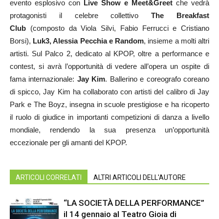
evento esplosivo con
Live Show e Meet&Greet
che vedrà
protagonisti il celebre collettivo
The Breakfast
Club
(composto da Viola Silvi, Fabio Ferrucci e Cristiano
Borsi),
Luk3, Alessia Pecchia e Random
, insieme a molti altri
artisti. Sul Palco 2, dedicato al KPOP, oltre a performance e
contest, si avrà l’opportunità di vedere all’opera un ospite di
fama internazionale:
Jay Kim
. Ballerino e coreografo coreano
di spicco, Jay Kim ha collaborato con artisti del calibro di Jay
Park e The Boyz, insegna in scuole prestigiose e ha ricoperto
il ruolo di giudice in importanti competizioni di danza a livello
mondiale, rendendo la sua presenza un’opportunità
eccezionale per gli amanti del KPOP.
ARTICOLI CORRELATI
ALTRI ARTICOLI DELL'AUTORE
“LA SOCIETÀ DELLA PERFORMANCE”
il 14 gennaio al Teatro Gioia di