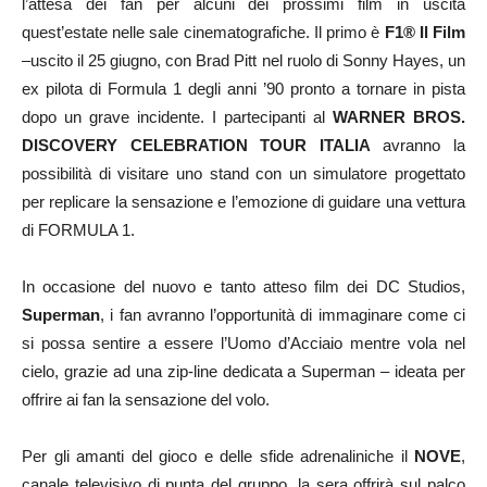
l’attesa dei fan per alcuni dei prossimi film in uscita
quest’estate nelle sale cinematografiche. Il primo è
F1® Il Film
–uscito il 25 giugno, con Brad Pitt nel ruolo di Sonny Hayes, un
ex pilota di Formula 1 degli anni ’90 pronto a tornare in pista
dopo un grave incidente. I partecipanti al
WARNER BROS.
DISCOVERY CELEBRATION TOUR ITALIA
avranno la
possibilità di visitare uno stand con un simulatore progettato
per replicare la sensazione e l’emozione di guidare una vettura
di FORMULA 1.
In occasione del nuovo e tanto atteso film dei DC Studios,
Superman
, i fan avranno l’opportunità di immaginare come ci
si possa sentire a essere l’Uomo d’Acciaio mentre vola nel
cielo, grazie ad una zip-line dedicata a Superman – ideata per
offrire ai fan la sensazione del volo.
Per gli amanti del gioco e delle sfide adrenaliniche il
NOVE
,
canale televisivo di punta del gruppo, la sera offrirà sul palco