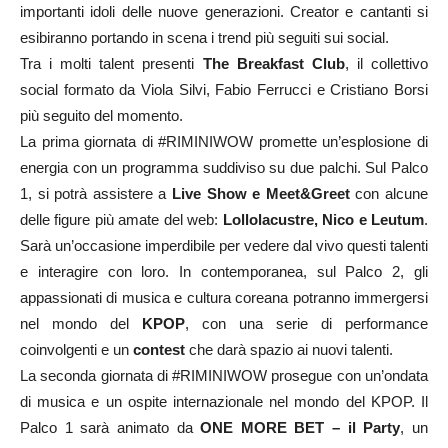
importanti idoli delle nuove generazioni. Creator e cantanti si
esibiranno portando in scena i trend più seguiti sui social.
Tra i molti talent presenti
The Breakfast Club
, il collettivo
social formato da Viola Silvi, Fabio Ferrucci e Cristiano Borsi
più seguito del momento.
La prima giornata di #RIMINIWOW promette un’esplosione di
energia con un programma suddiviso su due palchi. Sul Palco
1, si potrà assistere a
Live Show e Meet&Greet
con alcune
delle figure più amate del web:
Lollolacustre, Nico e Leutum
.
Sarà un’occasione imperdibile per vedere dal vivo questi talenti
e interagire con loro. In contemporanea, sul Palco 2, gli
appassionati di musica e cultura coreana potranno immergersi
nel mondo del
KPOP
, con una serie di performance
coinvolgenti e un
contest
che darà spazio ai nuovi talenti.
La seconda giornata di #RIMINIWOW prosegue con un’ondata
di musica e un ospite internazionale nel mondo del KPOP. Il
Palco 1 sarà animato da
ONE MORE BET – il Party
, un