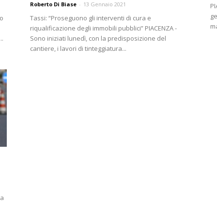
Roberto Di Biase
-
13 Gennaio 2021
PI
ge
mo
Tassi: “Proseguono gli interventi di cura e
ma
riqualificazione degli immobili pubblici” PIACENZA -
..
Sono iniziati lunedì, con la predisposizione del
cantiere, i lavori di tinteggiatura...
i
da