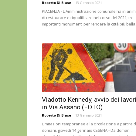
Roberto Di Biase
-
13 Gennaio 2021
PIACENZA - L'Amministrazione comunale ha in ani
di restaurare e riqualificare nel corso del 2021, tre
importanti monumenti per rendere la città più bella.
Viadotto Kennedy, avvio dei lavor
in Via Assano (FOTO)
Roberto Di Biase
-
13 Gennaio 2021
Limitazioni temporanee alla circolazione a partire 
domani, giovedì 14 gennaio CESENA - Da domani,