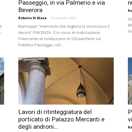
Passeggio, in via Palmerio e via
n
Beverora
Ro
Roberto Di Biase
-
14 Gennaio 2021
Ap
MO
9
Mancioppi: “Intervento che migliora la sicurezza e il
Fo
a
decoro” PIACENZA - È in corso di realizzazione
l'intervento di sostituzione di 120 panchine sul
Pubblico Passeggio, nel...
Lavori di ritinteggiatura del
P
porticato di Palazzo Mercanti e
v
degli androni...
Ro