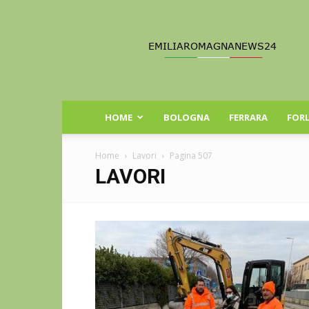
Emilia
Romagna
News
24
HOME
BOLOGNA
FERRARA
FORL
Home
Lavori
Pagina 507
LAVORI