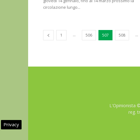
giovedì 14 gennaio, fino al 14 marzo prossimo la
circolazione lungo...
...
...
1
506
507
508
L'Opinionista 
reg. 
Privacy