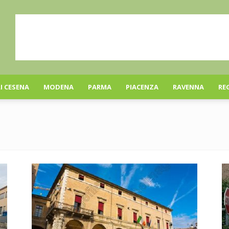
I CESENA
MODENA
PARMA
PIACENZA
RAVENNA
RE