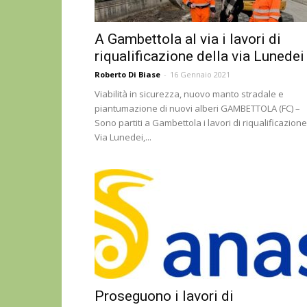
A Gambettola al via i lavori di
riqualificazione della via Lunedei
Roberto Di Biase
-
16 Gennaio 2021
Viabilità in sicurezza, nuovo manto stradale e
piantumazione di nuovi alberi GAMBETTOLA (FC) –
Sono partiti a Gambettola i lavori di riqualificazione
Via Lunedei,...
Proseguono i lavori di