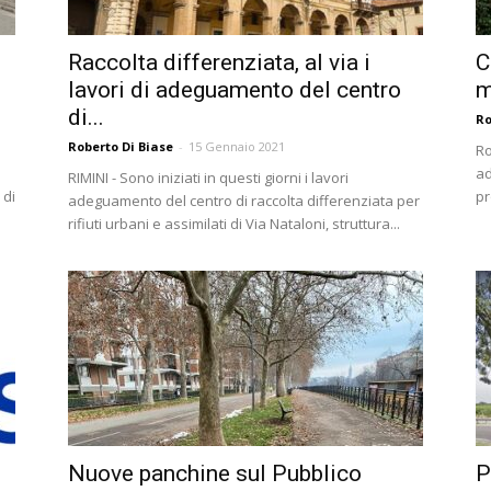
Raccolta differenziata, al via i
C
lavori di adeguamento del centro
m
di...
Ro
Roberto Di Biase
-
15 Gennaio 2021
Ro
ad
RIMINI - Sono iniziati in questi giorni i lavori
 di
pr
adeguamento del centro di raccolta differenziata per
rifiuti urbani e assimilati di Via Nataloni, struttura...
Nuove panchine sul Pubblico
P