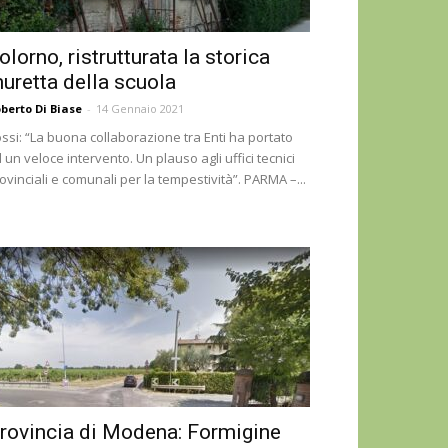
olorno, ristrutturata la storica
uretta della scuola
berto Di Biase
-
14 Gennaio 2021
ssi: “La buona collaborazione tra Enti ha portato
 un veloce intervento. Un plauso agli uffici tecnici
ovinciali e comunali per la tempestività”. PARMA –...
rovincia di Modena: Formigine