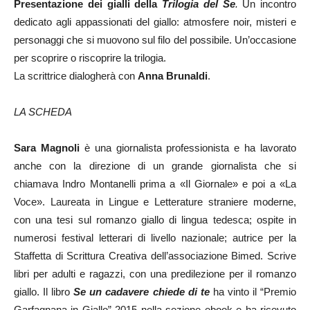
Presentazione dei gialli della
Trilogia del Se
.
Un incontro
dedicato agli appassionati del giallo: atmosfere noir, misteri e
personaggi che si muovono sul filo del possibile. Un’occasione
per scoprire o riscoprire la trilogia.
La scrittrice dialogherà con
Anna Brunaldi
.
LA SCHEDA
Sara Magnoli
è una giornalista professionista e ha lavorato
anche con la direzione di un grande giornalista che si
chiamava Indro Montanelli prima a «Il Giornale» e poi a «La
Voce». Laureata in Lingue e Letterature straniere moderne,
con una tesi sul romanzo giallo di lingua tedesca; ospite in
numerosi festival letterari di livello nazionale; autrice per la
Staffetta di Scrittura Creativa dell’associazione Bimed. Scrive
libri per adulti e ragazzi, con una predilezione per il romanzo
giallo. Il libro
Se un cadavere chiede di te
ha vinto il “Premio
Garfagnana in Giallo” 2015 nella sezione ebook e ha ricevuto