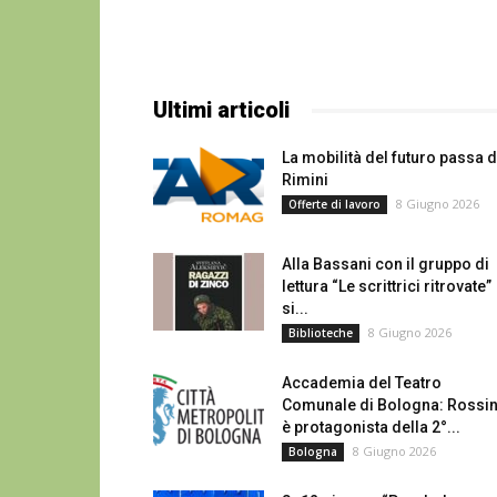
Ultimi articoli
La mobilità del futuro passa 
Rimini
8 Giugno 2026
Offerte di lavoro
Alla Bassani con il gruppo di
lettura “Le scrittrici ritrovate”
si...
8 Giugno 2026
Biblioteche
Accademia del Teatro
Comunale di Bologna: Rossin
è protagonista della 2°...
8 Giugno 2026
Bologna