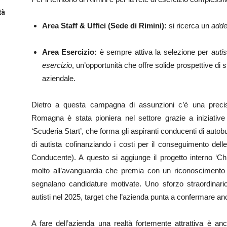
tà
Area Staff & Uffici (Sede di Rimini):
si ricerca un
adde
Area Esercizio:
è sempre attiva la selezione per
autis
esercizio
, un’opportunità che offre solide prospettive di 
aziendale.
Dietro a questa campagna di assunzioni c’è una precisa
Romagna è stata pioniera nel settore grazie a iniziativ
‘Scuderia Start’, che forma gli aspiranti conducenti di autob
di autista cofinanziando i costi per il conseguimento del
Conducente). A questo si aggiunge il progetto interno ‘Chi 
molto all’avanguardia che premia con un riconoscimento
segnalano candidature motivate. Uno sforzo straordinario
autisti nel 2025, target che l’azienda punta a confermare an
A fare dell’azienda una realtà fortemente attrattiva è an