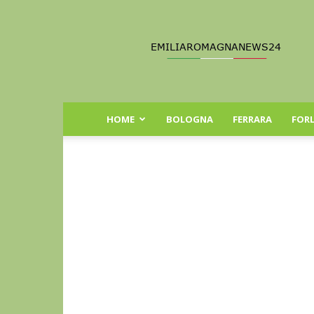
Emilia
Romagna
News
24
HOME
BOLOGNA
FERRARA
FORL