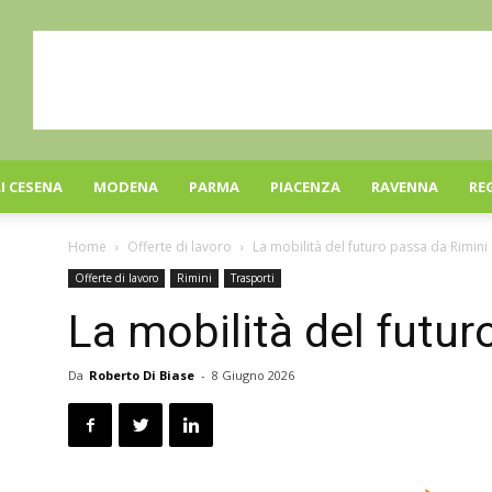
I CESENA
MODENA
PARMA
PIACENZA
RAVENNA
RE
Home
Offerte di lavoro
La mobilità del futuro passa da Rimini
Offerte di lavoro
Rimini
Trasporti
La mobilità del futur
Da
Roberto Di Biase
-
8 Giugno 2026