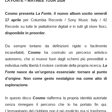
LA FONTE – MATINÈE TOUR 2026
Cosmo
presenta
La Fonte
,
il nuovo album uscito venerdì
17 aprile
per Columbia Records / Sony Music Italy / 42
Records su tutte le piattaforme digitali e in tutti gli store fisici,
disponibile in preorder
.
Da sempre lontano da definizioni rigide o facilmente
incasellabili,
Cosmo
ha costruito un percorso artistico
autonomo, che si muove fuori dagli schemi più prevedibili e
individua nella libertà il motore centrale della propria ricerca.
La
Fonte
nasce da un’urgenza essenziale
:
tornare al punto
d’origine
.
Non come gesto nostalgico ma come atto di
esplorazione
.
In questo disco
Cosmo
riafferma la propria identità autoriale
senza rinnegare il percorso che lo ha portato fin qui.
L’immaginario del clubbing non è più esplicito ma si trasforma,