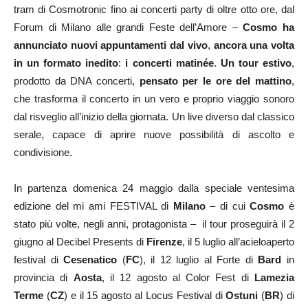
tram di Cosmotronic fino ai concerti party di oltre otto ore, dal
Forum di Milano alle grandi Feste dell’Amore –
Cosmo
ha
annunciato nuovi appuntamenti dal vivo
,
ancora una volta
in un formato inedito
:
i
concerti matinée
.
Un tour estivo
,
prodotto da DNA concerti,
pensato per le ore del mattino
,
che trasforma il concerto in un vero e proprio viaggio sonoro
dal risveglio all’inizio della giornata. Un live diverso dal classico
serale, capace di aprire nuove possibilità di ascolto e
condivisione.
In partenza domenica 24 maggio dalla speciale ventesima
edizione del mi ami FESTIVAL di
Milano
– di cui
Cosmo
è
stato più volte, negli anni, protagonista – il tour proseguirà il 2
giugno al Decibel Presents di
Firenze
, il 5 luglio all’acieloaperto
festival di
Cesenatico
(
FC
), il 12 luglio al Forte di
Bard
in
provincia di
Aosta
, il 12 agosto al Color Fest di
Lamezia
Terme
(
CZ
) e il 15 agosto al Locus Festival di
Ostuni
(
BR
) di