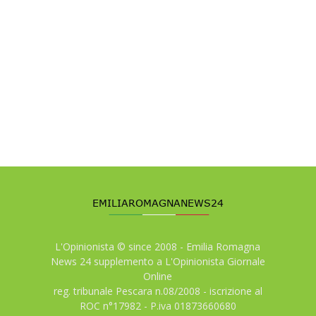
L'Opinionista © since 2008 - Emilia Romagna
News 24 supplemento a L'Opinionista Giornale
Online
reg. tribunale Pescara n.08/2008 - iscrizione al
ROC n°17982 - P.iva 01873660680