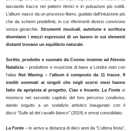
lasciando tracce nei pattern ritmici e in pulsazioni più sottili.
L’album nasce da un processo libero, guidato dall’intuizione più
che da schemi predefiniti, in cui riferimenti diversi convivono
senza gerarchie.
Strumenti musicali
,
autotune e scrittura
diventano i mezzi espressivi di un lavoro in cui elementi
distanti trovano un equilibrio naturale
.
Scritto
,
prodotto e suonato da Cosmo insieme ad Alessio
Natalizia
– produttore e musicista di base a Londra noto con
l’alias
Not Waving
– l’album è composto da 11 tracce
,
9
inediti sommati ai singoli che negli scorsi mesi hanno
fatto da apripista al progetto,
Ciao
e
Incanto
.
La Fonte
si
inserisce nel secondo capitolo del loro percorso condiviso,
dando seguito a un sodalizio artistico inaugurato con il
disco
“Sulle ali del cavallo bianco”
(2024) e ormai consolidato
.
La Fonte
– in arrivo a distanza di dieci anni da “L’ultima festa”,