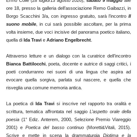
Ermo Colle (28 luglio/13 agosto 2026),
sabato 9 maggio
alle
ore 18, presso la galleria dell’associazione Remo Gaibazzi, in
Borgo Scacchini 3/a, con ingresso gratuito, sarà l’incontro
Il
suono mobile
, in cui sarà possibile ascoltare, per la prima
volta insieme, due voci incisive del panorama poetico italiano,
quella di
Ida Travi
e
Adriano Engelbrecht
.
Attraverso letture e un dialogo con la curatrice dell’incontro
Bianca Battilocchi
, poeta, docente e autrice di saggi critici, i
poeti condurranno nei suoni di una lingua che aspira ad
evocare quella sorgiva, parlata sul nascere, e quella che
risveglia una comune memoria antica.
La poetica di
Ida Travi
si inscrive nel rapporto tra oralità e
scrittura, tematica affrontata nel saggio
L’aspetto orale della
poesia
(1° Ediz. Anterem, 2000, Selezione Premio Viareggio
2001) e
Poetica del
basso continuo
(Moretti&Vitali, 2015).
Scrive e mette in scena la drammaturgia
Diotima e la