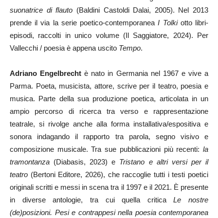
suonatrice di flauto
(Baldini Castoldi Dalai, 2005). Nel 2013
prende il via la serie poetico-contemporanea
I Tolki
otto libri-
episodi, raccolti in unico volume (Il Saggiatore, 2024). Per
Vallecchi / poesia è appena uscito
Tempo
.
Adriano Engelbrecht
è nato in Germania nel 1967 e vive a
Parma. Poeta, musicista, attore, scrive per il teatro, poesia e
musica. Parte della sua produzione poetica, articolata in un
ampio percorso di ricerca tra verso e rappresentazione
teatrale, si rivolge anche alla forma installativa/espositiva e
sonora indagando il rapporto tra parola, segno visivo e
composizione musicale. Tra sue pubblicazioni più recenti:
la
tramontanza
(Diabasis, 2023) e
Tristano e altri versi per il
teatro
(Bertoni Editore, 2026), che raccoglie tutti i testi poetici
originali scritti e messi in scena tra il 1997 e il 2021. È presente
in diverse antologie, tra cui quella critica
Le nostre
(de)posizioni. Pesi e contrappesi nella poesia contemporanea