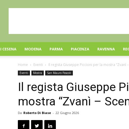
I CESENA
MODENA
PARMA
PIACENZA
RAVENNA
RE
Home
Eventi
Il regista Giuseppe Piccioni per la mostra “Zvanì – 
Eventi
Mostra
San Mauro Pascoli
Il regista Giuseppe Pi
mostra “Zvanì – Scen
Da
Roberto Di Biase
-
22 Giugno 2026