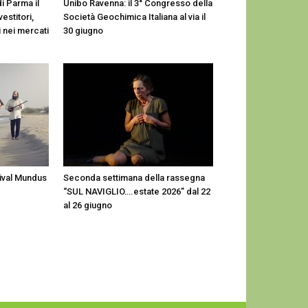
di Parma il
Unibo Ravenna: il 3° Congresso della
estitori,
Società Geochimica Italiana al via il
i nei mercati
30 giugno
ival Mundus
Seconda settimana della rassegna
“SUL NAVIGLIO….estate 2026” dal 22
al 26 giugno