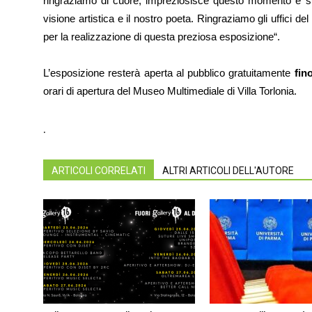
ringraziamo di cuore, impreziosisce questo momento e sug
visione artistica e
il nostro poeta
.
Ringraziamo gli uffici del
per la realizzazione di questa preziosa espo
si
zione
“.
L’esposizione resterà aperta al pubblico gratuitamente
fin
orari di apertura del Museo Multimediale di Villa Torlonia.
.
ARTICOLI CORRELATI
ALTRI ARTICOLI DELL'AUTORE