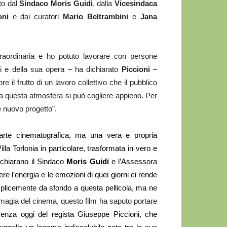
to dal
Sindaco Moris Guidi
, dalla
Vicesindaca
roni
e
dai curatori
Mario Beltrambini
e
Jana
raordinaria e ho potuto lavorare con persone
i e della sua opera – ha dichiarato
Piccioni
–
e il frutto di un lavoro collettivo che il pubblico
ra questa atmosfera si può cogliere appieno. Per
e nuovo progetto”.
arte cinematografica, ma una vera e propria
Villa Torlonia in particolare,
trasformata in vero e
ichiara
n
o il Sindaco
Moris Guidi
e l’Assessora
vere
l’energia
e le emozioni
di quei giorni ci rende
mplicemente da sfondo a questa pellicola, ma ne
 magia del cinema, questo film ha saputo portare
enza oggi del regista
Giuseppe Piccioni
, che