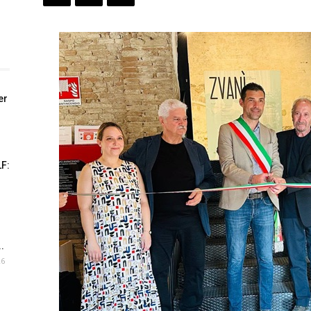
er
LF:
.
26