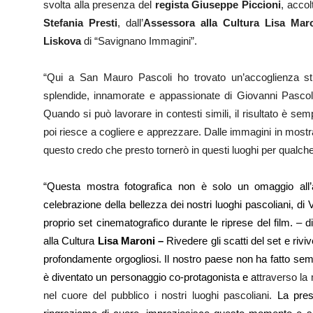
svolta alla presenza del
regista Giuseppe Piccioni
, accol
Stefania Presti
, dall’
Assessora alla Cultura Lisa Ma
Liskova
di “Savignano Immagini”.
“Qui a San Mauro Pascoli ho trovato un’accoglienza st
splendide, innamorate e appassionate di Giovanni Pascol
Quando si può lavorare in contesti simili, il risultato è sempr
poi riesce a cogliere e apprezzare. Dalle immagini in most
questo credo che presto tornerò in questi luoghi per qualch
“
Q
uesta mostra fotografica non è solo un omaggio all’
celebrazione della bellezza de
i nostri luoghi pascoliani, di 
proprio set cinematografico durante le riprese del film.
–
d
alla Cultura
Lisa Maroni –
Rivedere gli scatti del set e
rivi
profondamente orgogliosi. Il nostro paese non ha fatto se
è diventato un personaggio co-protagonista
e
a
ttraverso la
nel cuore del pubblico i nostri luoghi pascoliani.
La pres