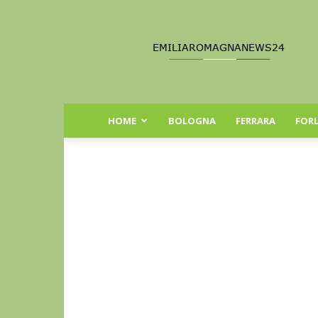
Emilia
Romagna
News
24
HOME
BOLOGNA
FERRARA
FORL