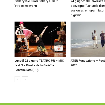
Gallery16 e Fuori Gallery al DLF:
24 giugno: all’Università 
ìProssimi eventi
convegno “La tutela di inv
assicurati e risparmiator
digitali”
Lunedì 22 giugno TEATRO PR – MIC
ATER Fondazione – Fest
fest “La Rivolta della Gioia” a
2026
Fontanellato (PR)