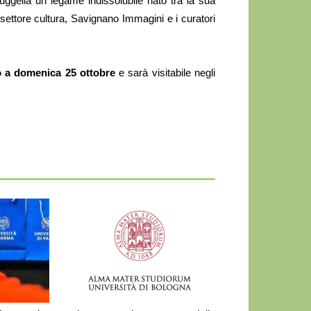
gella un legame indissolubile nato tra la sua
 settore cultura, Savignano Immagini e i curatori
o a domenica
25
ottobre
e sarà visitabile negli