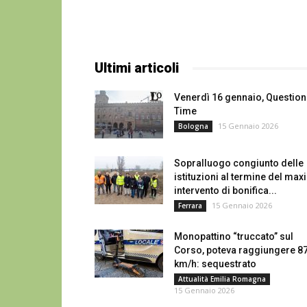
Ultimi articoli
Venerdì 16 gennaio, Question
Time
15 Gennaio 2026
Bologna
Sopralluogo congiunto delle
istituzioni al termine del maxi
intervento di bonifica...
15 Gennaio 2026
Ferrara
Monopattino “truccato” sul
Corso, poteva raggiungere 8
km/h: sequestrato
Attualità Emilia Romagna
15 Gennaio 2026