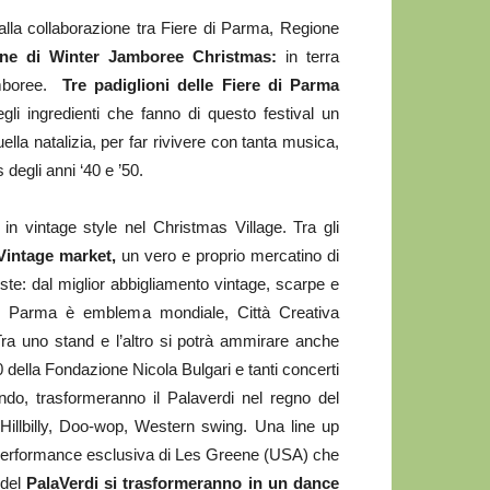
 alla collaborazione tra Fiere di Parma, Regione
one di Winter Jamboree Christmas:
in terra
amboree.
Tre padiglioni delle Fiere di Parma
gli ingredienti che fanno di questo festival un
lla natalizia, per far rivivere con tanta musica,
degli anni ‘40 e ’50.
in vintage style nel Christmas Village. Tra gli
Vintage market,
un vero e proprio mercatino di
feste: dal miglior abbigliamento vintage, scarpe e
ui Parma è emblema mondiale, Città Creativa
ra uno stand e l’altro si potrà ammirare anche
 della Fondazione Nicola Bulgari e tanti concerti
mondo, trasformeranno il Palaverdi nel regno del
Hillbilly, Doo-wop, Western swing. Una line up
 performance esclusiva di Les Greene (USA) che
del
PalaVerdi si trasformeranno in un dance