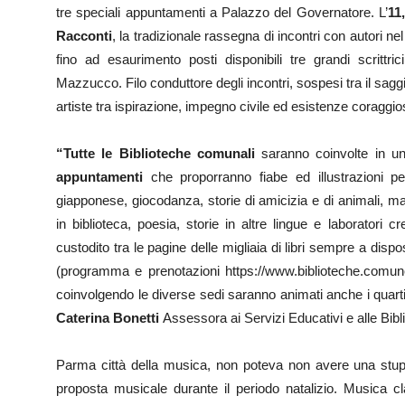
tre speciali appuntamenti a Palazzo del Governatore. L’
11
Racconti
, la tradizionale rassegna di incontri con autori ne
fino ad esaurimento posti disponibili tre grandi scrittri
Mazzucco. Filo conduttore degli incontri, sospesi tra il saggio
artiste tra ispirazione, impegno civile ed esistenze coraggio
“Tutte le Biblioteche comunali
saranno coinvolte in un
appuntamenti
che proporranno fiabe ed illustrazioni per
giapponese, giocodanza, storie di amicizia e di animali, 
in biblioteca, poesia, storie in altre lingue e laboratori cr
custodito tra le pagine delle migliaia di libri sempre a dispo
(programma e prenotazioni https://www.biblioteche.comune.
coinvolgendo le diverse sedi saranno animati anche i quarti
Caterina Bonetti
Assessora ai Servizi Educativi e alle Bi
Parma città della musica, non poteva non avere una stupef
proposta musicale durante il periodo natalizio. Musica cla