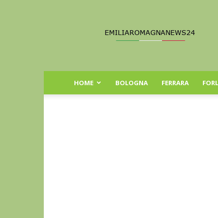
Emilia
Romagna
News
24
HOME
BOLOGNA
FERRARA
FORL