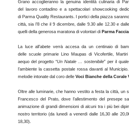
Grano accoglieranno la genuina identità culinaria di P
del lavoro contadino e a spettacolari showcooking dedicat
di Parma Quality Restaurants. I portici della piazza saranno 
città, sia l’8 che il 9 dicembre, dalle 9.30 alle 12.30 e dall
quelli della generosa maratona di volontari di
Parma Facci
La luce all’abete verrà accesa da un centinaio di bambi
delle scuole primarie Lino Maupas di Vicofertile, Martiri
aequo del progetto “
Un Natale … sostenibile
” per il qual
l’ambiente la cassetta postale rossa davanti al Municipi
melodie intonate dal coro delle
Voci Bianche della Corale 
Oltre alle luminarie, che hanno vestito a festa la città, un 
Francesco del Prato, dove l’allestimento del presepe
animazione di grandi dimensioni di alcuni tra i più bei dipin
nostro territorio (da lunedì a venerdì dalle 16,30 alle 20,
18,30).