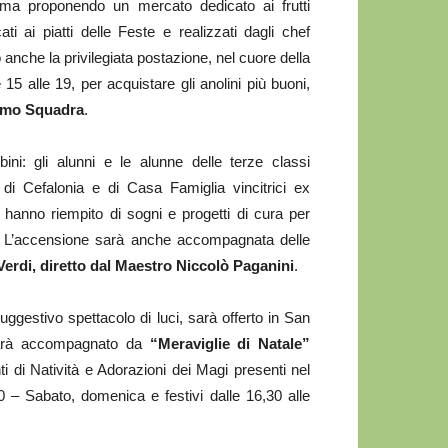
arma proponendo un mercato dedicato ai frutti
i ai piatti delle Feste e realizzati dagli chef
anche la privilegiata postazione, nel cuore della
e 15 alle 19, per acquistare gli anolini più buoni,
amo Squadra
.
ni: gli alunni e le alunne delle terze classi
 di Cefalonia e di Casa Famiglia vincitrici ex
e hanno riempito di sogni e progetti di cura per
o. L’accensione sarà anche accompagnata delle
Verdi, diretto dal Maestro Niccolò Paganini
.
suggestivo spettacolo di luci, sarà offerto in San
 sarà accompagnato da
“Meraviglie di Natale”
ti di Natività e Adorazioni dei Magi presenti nel
00 – Sabato, domenica e festivi dalle 16,30 alle