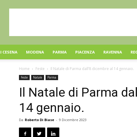
I CESENA
MODENA
PARMA
PIACENZA
RAVENNA
RE
Home
Feste
Il Natale di Parma dall’8 dicembre al 14 gennaio.
Feste
Natale
Parma
Il Natale di Parma da
14 gennaio.
Da
Roberto Di Biase
-
9 Dicembre 2023