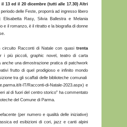
, il 13 ed il 20 dicembre (tutti alle 17.30) Altri
l periodo delle Feste, proporrà ad ingresso libero
ci: Elisabetta Rasy, Silvia Ballestra e Melania
 e il romanzo, è il ritratto e la biografia di donne
se.
 circuito Racconti di Natale con quasi
trenta
 i più piccoli, graphic novel, teatro di carta
ma anche una dimostrazione pratica di patchwork
eativi frutto di quel prodigioso e infinito mondo
sizione tra gli scaffali delle biblioteche comunali
parma.it/it-IT/Racconti-di-Natale-2023.aspx) e
eri al di fuori del centro storico” ha commentato
blioteche del Comune di Parma.
acente (per numero e qualità delle iniziative)
ssica ed esibizioni di cori, jazz e canti alpini