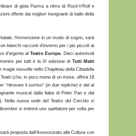
 vibrare di gioia Parma a ritmo di Rock’n’Roll e
ni offerte dai migliori insegnanti di ballo della
Natale, l’immersione in un modo di sogno, sarà
on bianchi racconti d’inverno per i più piccoli al
ani d’argento al
Teatro Europa
. Dieci autorevoli
 mentre per tutti è la IX edizione di
Tutti Matti
e magie nouvelle nello Chapiteau della Cittadella
a Teatri (che, in poco meno di un mese, offrirà 18
 “ritrovare il sorriso” (in due repliche) e dal al
ognante musical dalla fiaba di Peter Pan e dal
e). Nella nuova sede del Teatro del Cerchio si
icembre si entrerà uno spettatore per volta per
 sarà proposta dall’Assessorato alla Cultura con