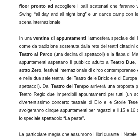
floor pronto ad
accogliere i balli scatenati che faranno
Swing, “all day and all night long” e un dance camp con lezio
scena internazionale.
In una
ventina di appuntamenti
l’atmosfera speciale del 
come da tradizione sostenuta dalla rete dei teatri cittadini c
Teatro al Parco
(una decina di spettacoli) e la fiaba di M
appuntamenti aspettano il pubblico adulto a
Teatro Due
,
sotto Zero
, festival internazionale di circo contemporaneo 
e nelle due sale teatrali del Teatro delle Briciole e di Europ
spettacoli). Dal
Teatro del Tempo
arriverà una proposta per
Teatro Regio due imperdibili appuntamenti per tutti (un s
divertentissimo concerto teatrale di Elio e le Storie Tes
svolgeranno cinque appuntamenti per ragazzi e il 15 e 16 d
lo speciale spettacolo “La peste”.
La particolare magìa che assumono i libri durante il Natale