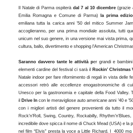
Il Natale di Parma ospiterà
dal 7 al 10 dicembre
(grazie
Emilia Romagna e Comune di Parma)
la prima edizi
emiliana tutta la carica anni ’50 del mitico Summer J
accoglieranno, per una prima mondiale assoluta, tutti que
unicum nel suo genere, in una versione mai vista prima, que
cultura, ballo, divertimento e shopping l’American Christmas 
Saranno davvero tante le attività p
er grandi e bambini 
elementi cardine del festival ci sarà il
Rockin’ Christmas 
Natale indoor per fare rifornimento di regali in vista delle 
accessori retrò alle eccellenze enogastronomiche di c
Unesco per la gastronomia e capitale della Food Valley. T
il
Drive In
con le meravigliose auto americane anni ’40 e ’50
con i migliori artisti del genere provenienti da tutto il 
Rock’n’Roll, Swing, Country, Rockabilly, Rhythm’n’Blues, 
incredibile dove spicca il nome di Chuck Mead (USA) e la
nel film “Elvis” presta la voce a Little Richard. I
4000 mq 