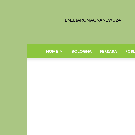
Emilia
Romagna
News
24
HOME
BOLOGNA
FERRARA
FORL