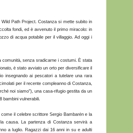
o Wild Path Project. Costanza si mette subito in
ccolta fondi, ed è avvenuto il primo miracolo: in
zzo di acqua potabile per il villaggio. Ad oggi i
la comunità, senza sradicarne i costumi. È stata
ato, è stato avviato un orto per diversificare il
o insegnando ai pescatori a tutelare una rara
 racimolati per il recente compleanno di Costanza,
erché noi siamo”), una casa-rifugio gestita da un
8 bambini vulnerabili.
r, come il celebre scrittore Sergio Bambarén e la
e la causa. La partenza di Costanza servirà a
anno a luglio. Ragazzi dai 16 anni in su e adulti