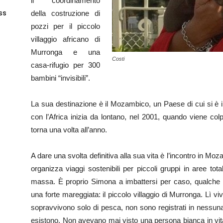
il coordinamento
 ss
della costruzione di
pozzi per il piccolo
villaggio africano di
Murronga e una
Costi
casa-rifugio per 300
bambini “invisibili”.
La sua destinazione è il Mozambico, un Paese di cui si è i
con l’Africa inizia da lontano, nel 2001, quando viene colp
torna una volta all’anno.
A dare una svolta definitiva alla sua vita è l’incontro in 
organizza viaggi sostenibili per piccoli gruppi in aree tota
massa. È proprio Simona a imbattersi per caso, qualche 
una forte mareggiata: il piccolo villaggio di Murronga. Lì 
sopravvivono solo di pesca, non sono registrati in nessun
esistono. Non avevano mai visto una persona bianca in vi