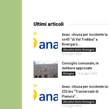
Ultimi articoli
Anas: chiusa per incidente la
ss45 “di Val Trebbia” a
Rivergaro...
Attualità Emilia Romagna
15 Giugno 2026
Consiglio comunale, le
delibere approvate
15 Giugno 2026
Bologna
Anas: chiusa per incidente la
253 bis “Trasversale di
Pianura”...
Attualità Emilia Romagna
15 Giugno 2026