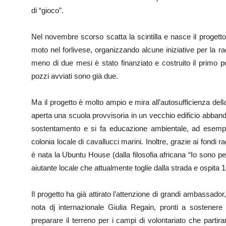
di “gioco”.
Nel novembre scorso scatta la scintilla e nasce il progett
moto nel forlivese, organizzando alcune iniziative per la ra
meno di due mesi è stato finanziato e costruito il primo po
pozzi avviati sono già due.
Ma il progetto è molto ampio e mira all’autosufficienza del
aperta una scuola provvisoria in un vecchio edificio abbandon
sostentamento e si fa educazione ambientale, ad esempi
colonia locale di cavallucci marini. Inoltre, grazie ai fondi
è nata la Ubuntu House (dalla filosofia africana “Io sono p
aiutante locale che attualmente toglie dalla strada e ospita 1
Il progetto ha già attirato l’attenzione di grandi ambassado
nota dj internazionale Giulia Regain, pronti a sostener
preparare il terreno per i campi di volontariato che partir