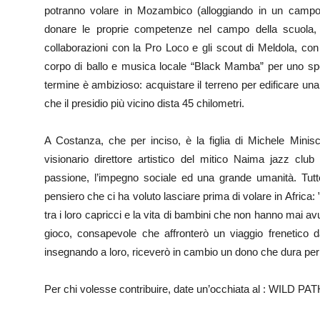
potranno volare in Mozambico (alloggiando in un campo 
donare le proprie competenze nel campo della scuola, d
collaborazioni con la Pro Loco e gli scout di Meldola, con
corpo di ballo e musica locale “Black Mamba” per uno spett
termine è ambizioso: acquistare il terreno per edificare un
che il presidio più vicino dista 45 chilometri.
A Costanza, che per inciso, è la figlia di Michele Minisc
visionario direttore artistico del mitico Naima jazz club
passione, l’impegno sociale ed una grande umanità. Tutte
pensiero che ci ha voluto lasciare prima di volare in Africa: 
tra i loro capricci e la vita di bambini che non hanno mai a
gioco, consapevole che affronterò un viaggio frenetico
insegnando a loro, riceverò in cambio un dono che dura per il
Per chi volesse contribuire, date un’occhiata al : WILD 