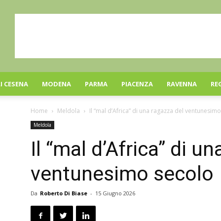
I CESENA
MODENA
PARMA
PIACENZA
RAVENNA
RE
Home
Meldola
Il “mal d’Africa” di una ragazza del ventunesim
Meldola
Il “mal d’Africa” di u
ventunesimo secolo
Da
Roberto Di Biase
-
15 Giugno 2026