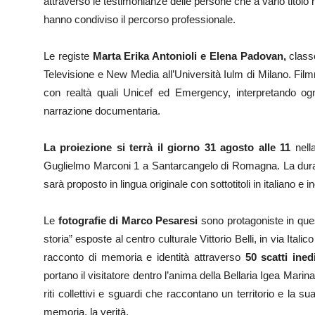
attraverso le testimonianze delle persone che a vario titolo h
hanno condiviso il percorso professionale.
Le registe
Marta Erika Antonioli e Elena Padovan,
classe
Televisione e New Media all’Università Iulm di Milano. Fil
con realtà quali Unicef ed Emergency, interpretando ogni 
narrazione documentaria.
La proiezione si terrà il giorno 31 agosto alle 11
nell
Guglielmo Marconi 1 a Santarcangelo di Romagna. La durata 
sarà proposto in lingua originale con sottotitoli in italiano e i
Le
fotografie di Marco Pesaresi
sono protagoniste in ques
storia” esposte al centro culturale Vittorio Belli, in via Ita
racconto di memoria e identità attraverso
50 scatti ine
portano il visitatore dentro l’anima della Bellaria Igea Marina
riti collettivi e sguardi che raccontano un territorio e la su
memoria, la verità.