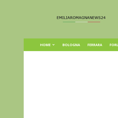
Emilia
Romagna
News
24
HOME
BOLOGNA
FERRARA
FORL