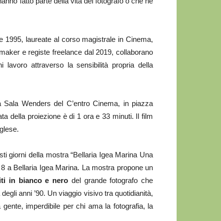
anno fatto parte della vita del fotografo o che ne
 1995, laureate al corso magistrale in Cinema,
mmaker e registe freelance dal 2019, collaborano
lavoro attraverso la sensibilità propria della
a Sala Wenders del C’entro Cinema, in piazza
della proiezione è di 1 ora e 33 minuti. Il film
nglese.
ti giorni della mostra “Bellaria Igea Marina Una
lico 8 a Bellaria Igea Marina. La mostra propone un
diti in bianco e nero
del grande fotografo che
 degli anni ’90. Un viaggio visivo tra quotidianità,
a gente, imperdibile per chi ama la fotografia, la