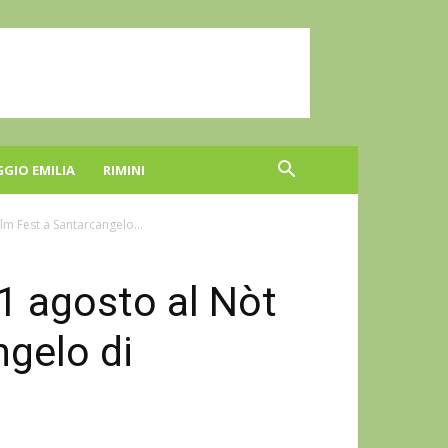
GGIO EMILIA
RIMINI
ilm Fest a Santarcangelo...
31 agosto al Nòt
ngelo di