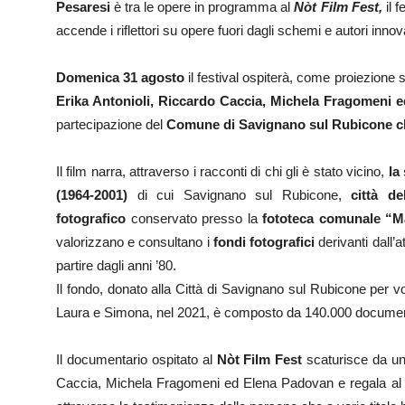
Pesaresi
è tra le opere in programma al
Nòt Film Fest,
il 
accende i riflettori su opere fuori dagli schemi e autori innov
Domenica 31 agosto
il festival ospiterà, come proiezione 
Erika Antonioli, Riccardo Caccia, Michela Fragomeni 
partecipazione del
Comune di Savignano sul Rubicone ch
Il film narra, attraverso i racconti di chi gli è stato vicino,
la
(1964-2001)
di cui Savignano sul Rubicone,
città de
fotografico
conservato presso la
fototeca comunale “M
valorizzano e consultano i
fondi fotografici
derivanti dall’a
partire dagli anni ’80.
Il fondo, donato alla Città di Savignano sul Rubicone per vo
Laura e Simona, nel 2021, è composto da 140.000 documenti, 
Il documentario ospitato al
Nòt Film Fest
scaturisce da un 
Caccia, Michela Fragomeni ed Elena Padovan e regala al pu