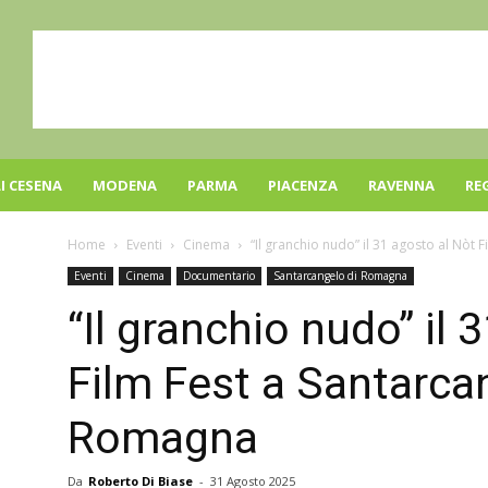
I CESENA
MODENA
PARMA
PIACENZA
RAVENNA
RE
Home
Eventi
Cinema
“Il granchio nudo” il 31 agosto al Nòt F
Eventi
Cinema
Documentario
Santarcangelo di Romagna
“Il granchio nudo” il 
Film Fest a Santarca
Romagna
Da
Roberto Di Biase
-
31 Agosto 2025