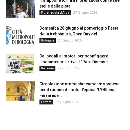
Il Giappone torna a Fiorenzuola con le sue
stelle della pista
27 Giugno 2026
Fiorenzuola d'Arda
Domenica 28 giugno al pomeriggio Festa
della trebbiatura, Open Day del...
27 Giugno 2026
Bologna
Dai pedali ai motori per sconfiggere
l’isolamento: arriva il “Rare Disease...
27 Giugno 2026
Riccione
Circolazione momentaneamente sospesa
per il raduno di moto d’epoca “L’Officina
Ferrarese...
27 Giugno 2026
Ferrara