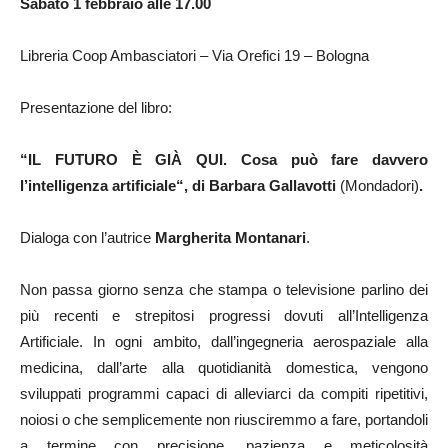
Sabato 1 febbraio alle 17.00
Libreria Coop Ambasciatori – Via Orefici 19 – Bologna
Presentazione del libro:
“
IL FUTURO È GIÀ QUI. Cosa può fare davvero
l’intelligenza artificiale
“, di Barbara Gallavotti
(Mondadori)
.
Dialoga con l’autrice
Margherita Montanari
.
Non passa giorno senza che stampa o televisione parlino dei
più recenti e strepitosi progressi dovuti all’Intelligenza
Artificiale. In ogni ambito, dall’ingegneria aerospaziale alla
medicina, dall’arte alla quotidianità domestica, vengono
sviluppati programmi capaci di alleviarci da compiti ripetitivi,
noiosi o che semplicemente non riusciremmo a fare, portandoli
a termine con precisione, pazienza e meticolosità