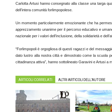
Carlotta Artusi hanno consegnato alla classe una targa qua
dell’intera comunità forlimpopolese.
Un momento particolarmente emozionante che ha permesso 
apprezzamento unanime per il percorso educativo e umano ch
nazionale per i valori dell’inclusione, della solidarietà e dell’a
“Forlimpopoli è orgogliosa di questi ragazzi e del messagg
dato lustro alla nostra città e dimostrato come la scuola 
cittadinanza attiva”, hanno sottolineato Garavini e Artusi a 
ARTICOLI CORRELATI
ALTRI ARTICOLI DELL'AUTORE