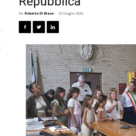
Repubblica
Da
Roberto Di Biase
-
25 Giugno 2026
e
e