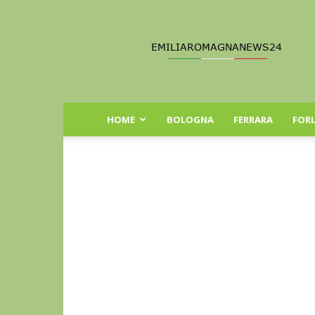
Emilia
Romagna
News
24
HOME
BOLOGNA
FERRARA
FORL