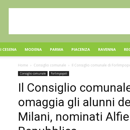
I CESENA
MODENA
PARMA
PIACENZA
RAVENNA
RE
Home
Consiglio comunale
Il Consiglio comunale di Forlimpopol
Consiglio comunale
Forlimpopoli
Il Consiglio comunale
omaggia gli alunni d
Milani, nominati Alfie