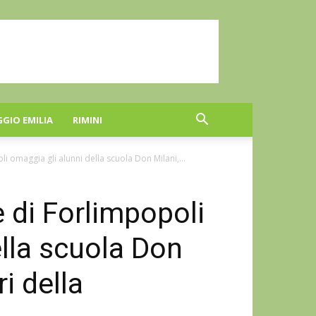
GGIO EMILIA
RIMINI
i omaggia gli alunni della scuola Don Milani,...
 di Forlimpopoli
ella scuola Don
ri della