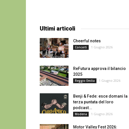
Ultimi articoli
Cheerful notes
1 Giugno 2026
Concerti
ReFutura approva il bilancio
2025
1 Giugno 2026
Reggio Emilia
Benji & Fede: esce domani la
terza puntata del loro
podcast...
1 Giugno 2026
Modena
Motor Valley Fest 2026: