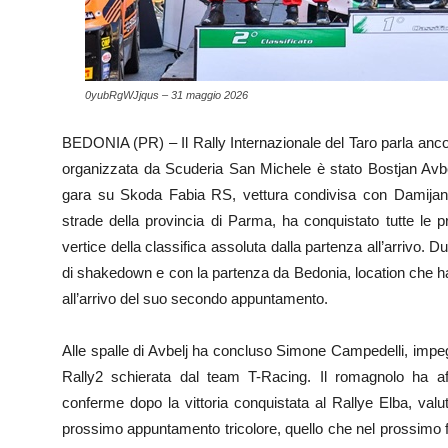
0yubRgWJjqus – 31 maggio 2026
BEDONIA (PR) – Il Rally Internazionale del Taro parla anco
organizzata da Scuderia San Michele è stato Bostjan Avbel
gara su Skoda Fabia RS, vettura condivisa con Damijan And
strade della provincia di Parma, ha conquistato tutte le 
vertice della classifica assoluta dalla partenza all’arrivo. D
di shakedown e con la partenza da Bedonia, location che ha 
all’arrivo del suo secondo appuntamento.
Alle spalle di Avbelj ha concluso Simone Campedelli, impe
Rally2 schierata dal team T-Racing. Il romagnolo ha af
conferme dopo la vittoria conquistata al Rallye Elba, valu
prossimo appuntamento tricolore, quello che nel prossimo fi