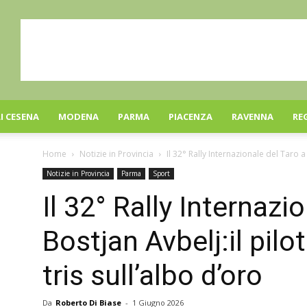
I CESENA
MODENA
PARMA
PIACENZA
RAVENNA
RE
Home
Notizie in Provincia
Il 32° Rally Internazionale del Taro a
Notizie in Provincia
Parma
Sport
Il 32° Rally Internazi
Bostjan Avbelj:il pilo
tris sull’albo d’oro
Da
Roberto Di Biase
-
1 Giugno 2026