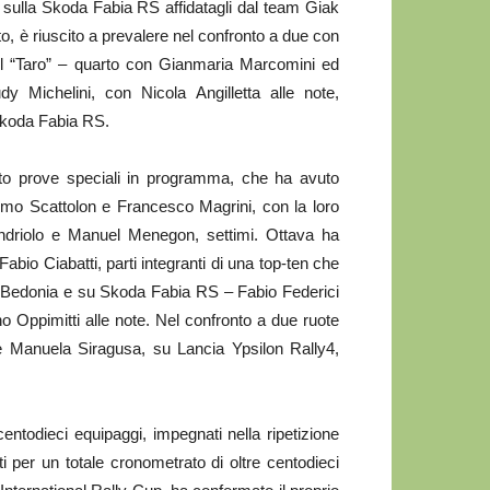
 sulla Skoda Fabia RS affidatagli dal team Giak
to, è riuscito a prevalere nel confronto a due con
del “Taro” – quarto con Gianmaria Marcomini ed
Michelini, con Nicola Angilletta alle note,
 Skoda Fabia RS.
to prove speciali in programma, che ha avuto
mo Scattolon e Francesco Magrini, con la loro
ndriolo e Manuel Menegon, settimi. Ottava ha
bio Ciabatti, parti integranti di una top-ten che
di Bedonia e su Skoda Fabia RS – Fabio Federici
o Oppimitti alle note. Nel confronto a due ruote
 e Manuela Siragusa, su Lancia Ypsilon Rally4,
centodieci equipaggi, impegnati nella ripetizione
ti per un totale cronometrato di oltre centodieci