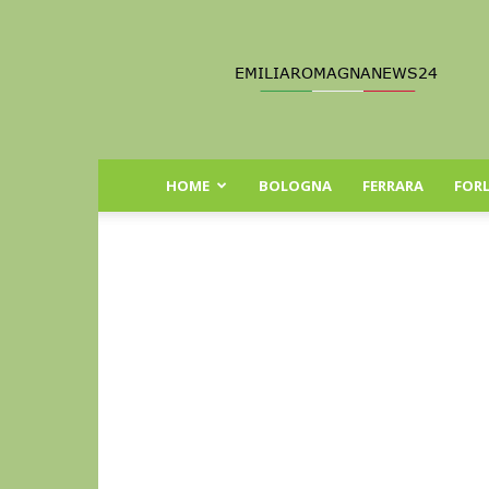
Emilia
Romagna
News
24
HOME
BOLOGNA
FERRARA
FORL