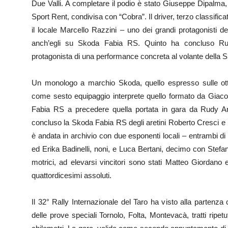
Due Valli. A completare il podio è stato Giuseppe Dipalma,
Sport Rent, condivisa con “Cobra”. Il driver, terzo classifica
il locale Marcello Razzini – uno dei grandi protagonisti 
anch’egli su Skoda Fabia RS. Quinto ha concluso Rudy 
protagonista di una performance concreta al volante della
Un monologo a marchio Skoda, quello espresso sulle ot
come sesto equipaggio interprete quello formato da Giaco
Fabia RS a precedere quella portata in gara da Rudy A
concluso la Skoda Fabia RS degli aretini Roberto Cresci e Fa
è andata in archivio con due esponenti locali – entrambi 
ed Erika Badinelli, noni, e Luca Bertani, decimo con Stefan
motrici, ad elevarsi vincitori sono stati Matteo Giordano
quattordicesimi assoluti.
Il 32° Rally Internazionale del Taro ha visto alla partenza 
delle prove speciali Tornolo, Folta, Montevacà, tratti ripetu