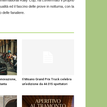
nternational Rally Cup, ha confermato il proprio
lità ed il fascino delle prove in notturna, con la
o delle fanaliere.
innovazione,
Il Misano Grand Prix Truck celebra
 tanta
un’edizione da 44.015 spettatori