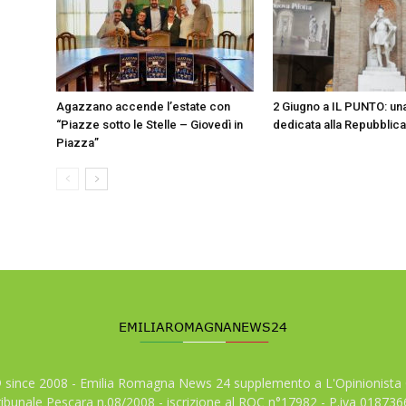
Agazzano accende l’estate con
2 Giugno a IL PUNTO: un
“Piazze sotto le Stelle – Giovedì in
dedicata alla Repubblica 
Piazza”
© since 2008 - Emilia Romagna News 24 supplemento a L'Opinionista 
tribunale Pescara n.08/2008 - iscrizione al ROC n°17982 - P.iva 01873