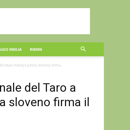
GGIO EMILIA
RIMINI
 Bostjan Avbelj:il pilota sloveno firma...
onale del Taro a
ta sloveno firma il