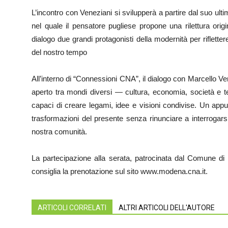
L’incontro con Veneziani si svilupperà a partire dal suo ulti
nel quale il pensatore pugliese propone una rilettura ori
dialogo due grandi protagonisti della modernità per riflettere 
del nostro tempo
All’interno di “Connessioni CNA”, il dialogo con Marcello 
aperto tra mondi diversi — cultura, economia, società e terr
capaci di creare legami, idee e visioni condivise. Un ap
trasformazioni del presente senza rinunciare a interrogarsi s
nostra comunità.
La partecipazione alla serata, patrocinata dal Comune di 
consiglia la prenotazione sul sito www.modena.cna.it.
ARTICOLI CORRELATI
ALTRI ARTICOLI DELL'AUTORE