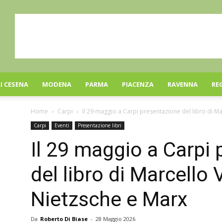
I CESENA
MODENA
PARMA
PIACENZA
RAVENNA
RE
Home
Carpi
Il 29 maggio a Carpi presentazione del libro di Mar
Carpi
Eventi
Presentazione libri
Il 29 maggio a Carpi
del libro di Marcello
Nietzsche e Marx
Da
Roberto Di Biase
-
28 Maggio 2026