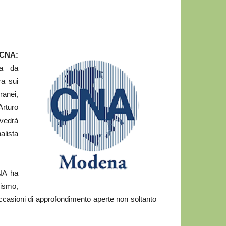
 CNA:
sa da
ra sui
ranei,
Arturo
edrà
alista
CNA ha
lismo,
 occasioni di approfondimento aperte non soltanto