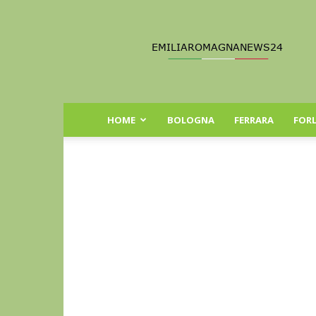
Emilia
Romagna
News
24
HOME
BOLOGNA
FERRARA
FORL