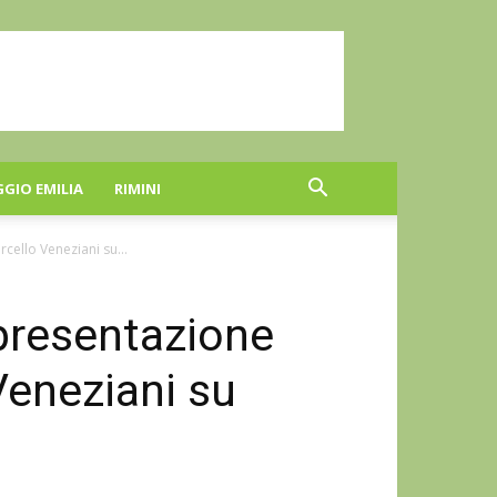
GGIO EMILIA
RIMINI
cello Veneziani su...
 presentazione
 Veneziani su