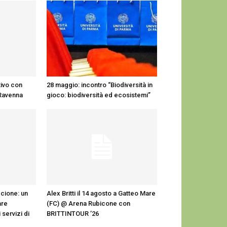
tivo con
28 maggio: incontro “Biodiversità in
i Ravenna
gioco: biodiversità ed ecosistemi”
ccione: un
Alex Britti il 14 agosto a Gatteo Mare
are
(FC) @ Arena Rubicone con
 servizi di
BRITTINTOUR ’26