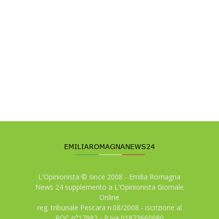
L'Opinionista © since 2008 - Emilia Romagna
News 24 supplemento a L'Opinionista Giornale
Online
reg. tribunale Pescara n.08/2008 - iscrizione al
ROC n°17982 - P.iva 01873660680