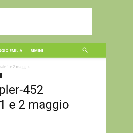
GGIO EMILIA
RIMINI
ale 1 e 2 maggio...
pler-452
 1 e 2 maggio