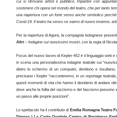
cui si ritrovano artisti e pubblico. Ripartire con appun
sostenere chi opera nel mondo del teatro, che per tanto tem
una riapertura con un forte senso anche simbolico perché ci
Covid-19. Il teatro ha senso se siamo di nuovo insieme, artist
Per la riapertura di Agorà, la compagnia bolognese presenta
Altri
– Indagine sui nuovissimi mostri
, con la regia di Nico
Focus del nuovo lavoro di Kepler-452 è il linguaggio web e
in scena una personalissima indagine teatrale sui “nuovis
dietro lo schermo di un computer, deridono e insultano,
precisano i Kepler “racconteremo, in un reportage teatrale, gl
questi momenti di vita che hanno il desiderio di andare oltre
dove anche la follia del razzismo e del fascismo possono e
un passo alle proprie posizioni”.
Lo spettacolo ha il contributo di
Emilia Romagna Teatro F
Dimora | La Corte Ospitale Centro di Residenza Emi