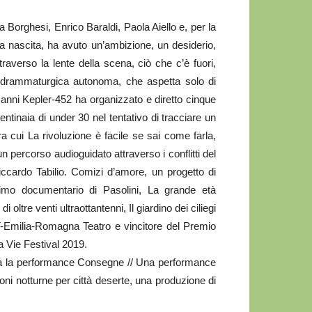
 Borghesi, Enrico Baraldi, Paola Aiello e, per la
a nascita, ha avuto un’ambizione, un desiderio,
traverso la lente della scena, ciò che c’è fuori,
za drammaturgica autonoma, che aspetta solo di
 anni Kepler-452 ha organizzato e diretto cinque
ntinaia di under 30 nel tentativo di tracciare un
ra cui La rivoluzione è facile se sai come farla,
 percorso audioguidato attraverso i conflitti del
iccardo Tabilio. Comizi d’amore, un progetto di
onimo documentario di Pasolini, La grande età
 oltre venti ultraottantenni, Il giardino dei ciliegi
RT-Emilia-Romagna Teatro e vincitore del Premio
a Vie Festival 2019.
na la performance Consegne // Una performance
ni notturne per città deserte, una produzione di