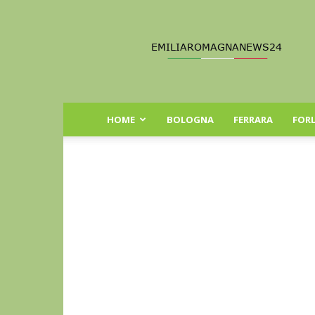
Emilia
Romagna
News
24
HOME
BOLOGNA
FERRARA
FORL