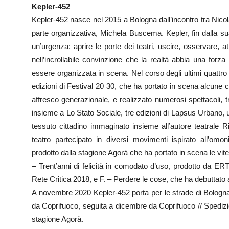
Kepler-452
Kepler-452 nasce nel 2015 a Bologna dall’incontro tra Nicola
parte organizzativa, Michela Buscema. Kepler, fin dalla su
un’urgenza: aprire le porte dei teatri, uscire, osservare, at
nell’incrollabile convinzione che la realtà abbia una for
essere organizzata in scena. Nel corso degli ultimi quattro
edizioni di Festival 20 30, che ha portato in scena alcune ce
affresco generazionale, e realizzato numerosi spettacoli, t
insieme a Lo Stato Sociale, tre edizioni di Lapsus Urbano, un
tessuto cittadino immaginato insieme all’autore teatrale R
teatro partecipato in diversi movimenti ispirato all’om
prodotto dalla stagione Agorà che ha portato in scena le vite di
– Trent’anni di felicità in comodato d’uso, prodotto da E
Rete Critica 2018, e F. – Perdere le cose, che ha debuttato 
A novembre 2020 Kepler-452 porta per le strade di Bolog
da Coprifuoco, seguita a dicembre da Coprifuoco // Spedizio
stagione Agorà.