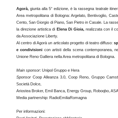
Agorà,
giunta alla 5° edizione, è la rassegna teatrale itin
Area metropolitana di Bologna: Argelato, Bentivoglio, Caste
Cento, San Giorgio di Piano, San Pietro in Casale. La ra
la direzione artistica di
Elena Di Gioia,
realizzata con il c
da Associazione Liberty.
Al centro di Agorà un articolato progetto di teatro diffuso:
spe
e condivisioni
con artisti della scena contemporanea, nei 
Unione Reno Galliera nella Area metropolitana di Bologna.
Main sponsor
: Unipol Gruppo e Hera
Sponsor
Coop Alleanza 3.0, Coop Reno, Gruppo Camst, La
Società Dolce,
Ariostea Broker, Emil Banca, Energy Group, Roboqbo, ASA 
Media partnership: RadioEmiliaRomagna
Per informazioni: