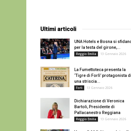
Ultimi articoli
UNA Hotels e Bosna si sfidan
per la testa del girone,...
13 Gennaio 2026
Reggio Emilia
La Fumettoteca presenta la
‘Tigre di Forlì’ protagonista d
una striscia...
13 Gennaio 2026
Forli
Dichiarazione di Veronica
Bartoli, Presidente di
Pallacanestro Reggiana
13 Gennaio 2026
Reggio Emilia