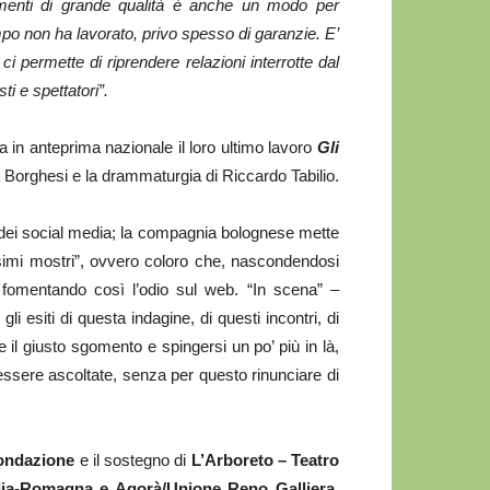
tamenti di grande qualità è anche un modo per
po non ha lavorato, privo spesso di garanzie. E’
 permette di riprendere relazioni interrotte dal
i e spettatori”.
 in anteprima nazionale il loro ultimo lavoro
Gli
la Borghesi e la drammaturgia di Riccardo Tabilio.
 dei social media; la compagnia bolognese mette
simi mostri”, ovvero coloro che, nascondendosi
 fomentando così l’odio sul web. “In scena” –
i esiti di questa indagine, di questi incontri, di
 il giusto sgomento e spingersi un po’ più in là,
ssere ascoltate, senza per questo rinunciare di
ondazione
e il sostegno di
L’Arboreto – Teatro
lia-Romagna e Agorà/Unione Reno Galliera.