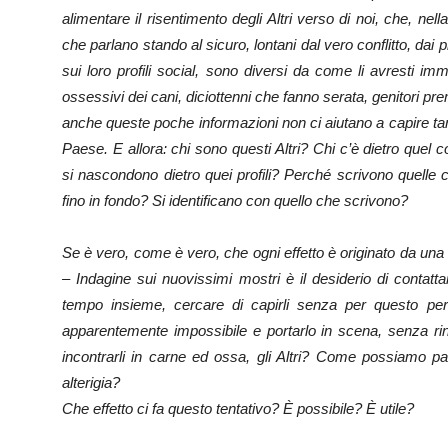
alimentare il risentimento degli Altri verso di noi, che, nell
che parlano stando al sicuro, lontani dal vero conflitto, dai 
sui loro profili social, sono diversi da come li avresti
ossessivi dei cani, diciottenni che fanno serata, genitori prem
anche queste poche informazioni non ci aiutano a capire tan
Paese. E allora: chi sono questi Altri? Chi c’è dietro quel
si nascondono dietro quei profili? Perché scrivono quell
fino in fondo? Si identificano con quello che scrivono?
Se è vero, come è vero, che ogni effetto è originato da una 
– Indagine sui nuovissimi mostri è il desiderio di contatta
tempo insieme, cercare di capirli senza per questo perd
apparentemente impossibile e portarlo in scena, senza rinu
incontrarli in carne ed ossa, gli Altri? Come possiamo p
alterigia?
Che effetto ci fa questo tentativo? È possibile? È utile?