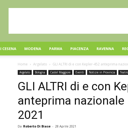
I CESENA
MODENA
PARMA
PIACENZA
RAVENNA
RE
Home
Argelato
GLI ALTRI di e con Kepler-452 anteprima nazion
Argelato
Bologna
Castel Maggiore
Eventi
Notizie in Provincia
Teatro
GLI ALTRI di e con Ke
anteprima nazionale
2021
Da
Roberto Di Biase
-
28 Aprile 2021