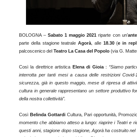
BOLOGNA –
Sabato 1 maggio 2021
riparte con un’
ant
parte della stagione teatrale
Agorà
, alle
18.30
(
e in rep
palcoscenico del
Teatro La Casa del Popolo
(via G. Matteo
Così la direttrice artistica
Elena di Gioia
:
“Siamo partic
interrotta per tanti mesi a causa delle restrizioni Covid
sicurezza, già in questo maggio, mese di ripresa di attivit
cultura in generale rappresentano un settore produttivo fo
della nostra collettività”.
Così
Belinda Gottardi
Cultura, Pari opportunità, Promozio
momento che abbiamo atteso a lungo: riaprire i Teatri e rida
questi anni, stagione dopo stagione, Agorà ha costruito ne