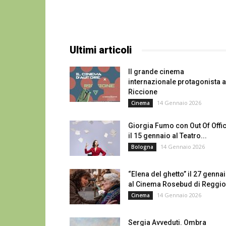
Ultimi articoli
Il grande cinema
internazionale protagonista a
Riccione
14 Gennaio 2026
Cinema
Giorgia Fumo con Out Of Offi
il 15 gennaio al Teatro...
14 Gennaio 2026
Bologna
“Elena del ghetto” il 27 genna
al Cinema Rosebud di Reggio.
14 Gennaio 2026
Cinema
Sergia Avveduti. Ombra