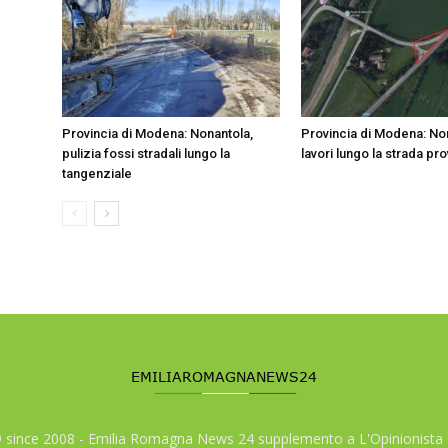
Provincia di Modena: Nonantola,
Provincia di Modena: No
pulizia fossi stradali lungo la
lavori lungo la strada pr
tangenziale
© since 2008 - Emilia Romagna News 24 supplemento a L'Opinionista 