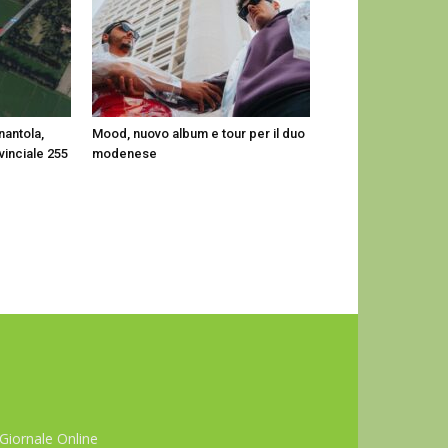
nantola,
Mood, nuovo album e tour per il duo
ovinciale 255
modenese
Giornale Online