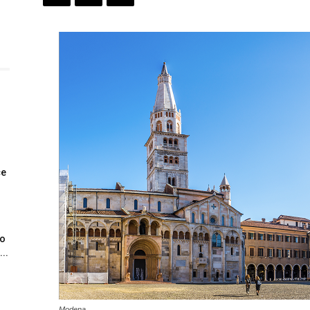
ce
io
..
Modena