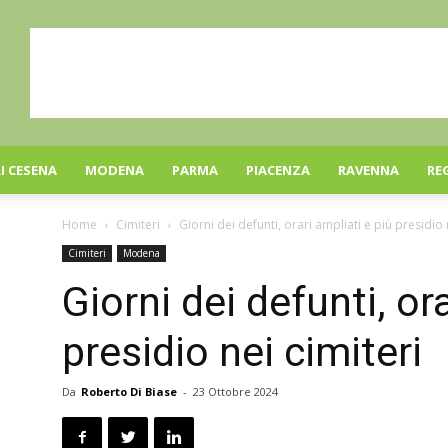
I CESENA
MODENA
PARMA
PIACENZA
RAVENNA
RE
Home
Cimiteri
Giorni dei defunti, orari ampliati e più presidio 
Cimiteri
Modena
Giorni dei defunti, or
presidio nei cimiteri
Da
Roberto Di Biase
-
23 Ottobre 2024