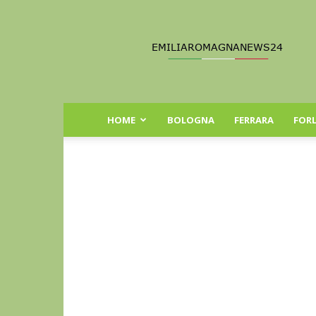
Emilia
Romagna
News
24
HOME
BOLOGNA
FERRARA
FORL