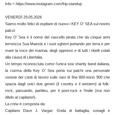
Info > https://www.instagram.com/frip.standup
VENERDÌ 29.05.2026
Siamo molto felici di ospitare di nuovo i KEY O’ SEA sul nostro
palco!
Key O’ Sea è il nome del vascello pirata che da cinque anni
terrorizza Sua Maestà e i suoi sgherri portando per terra e per
mare la voce dei marinai, degli oppressi e di tutti i ribelli votati
alla causa di Libertalia.
Un tempo riconosciuta come l’unica sea shanty band italiana,
la ciurma della Key O’ Sea porta sui palchi una personale
visione dei canti di lavoro sulle navi di fine 800-inizio 900 che
spazia dagli unici due generi (il country e il western) al folk-
rock, passando, parbleu, per il post-rock e l’indie (ma non
ditelo al capitano!).
La crew è composta da:
Capitano Dave J. Vargar: Grida di battaglia, sonagli e