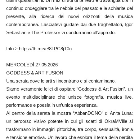
ultimi quarant’anni. Un mix di sonorità retrò e d’avanguardia in
continuo ondeggiare tra le nebbie del passato e le schiarite del
presente, alla ricerca dei nuovi orizzonti della musica
contemporanea. Lasciatevi guidare dai due traghettatori, Igor
Sebastian e The Professor vi condurranno all’approdo.
Info > https://fb.me/e/8LPC8jT0n
MERCOLEDÌ 27.05.2026
GODDESS & ART FUSION
Una serata dove le arti si incontrano e si contaminano.
Siamo veramente felici di ospitare “Goddess & Art Fusion”, un
evento multidisciplinare che unisce fotografia, musica live,
performance e poesia in un’unica esperienza.
Al centro della serata la mostra “AbbanDONO” di Anita Luna:
un percorso visivo potente in cui gli scatti di OkraMVille si
trasformano in immagini pittoriche, tra corpo, sensualità, ironia
e tensione emotiva. Un lavoro che esplora il tema della perdita