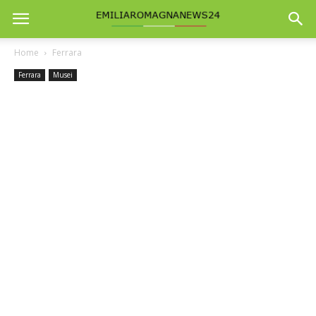
Home
Ferrara
Ferrara
Musei