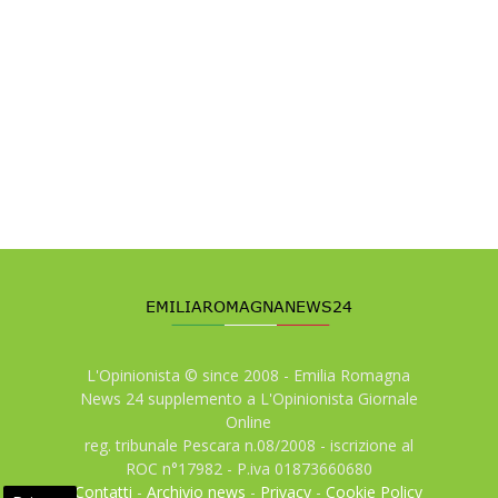
L'Opinionista © since 2008 - Emilia Romagna
News 24 supplemento a L'Opinionista Giornale
Online
reg. tribunale Pescara n.08/2008 - iscrizione al
ROC n°17982 - P.iva 01873660680
Contatti
-
Archivio news
-
Privacy
-
Cookie Policy