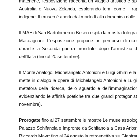
materiche, l’esposizione racconta un viaggio artistico e spir
Australia e Nuova Zelanda, esplorando temi come il rap
indigene. Il museo è aperto dal martedì alla domenica dalle 9
Il MAF di San Bartolomeo in Bosco ospita la mostra fotograf
Maccagnani. L’esposizione propone un percorso di ricost
durante la Seconda guerra mondiale, dopo l’armistizio 
dell’Italia (fino al 20 settembre).
Il Monte Analogo. Michelangelo Antonioni e Luigi Ghirri è l
mette in dialogo le opere di Michelangelo Antonioni e Luig
metafora della ricerca, dello sguardo e dell’immaginazio
evidenziando le affinità poetiche tra due grandi protagonisti
novembre).
Prorogate
fino al 27 settembre le mostre Le muse astrologi
Palazzo Schifanoia e Impronte da Schifanoia a Casa Ariosto
Riccardo Mayr; fino al 24 agosto la retrospettiva su Gianfr