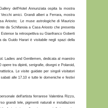
Gallery dell’Hotel Annunziata ospita la mostra
 Vecchi amici. Grandi alberi a Ferrara, mostra
Casa Ariosto; Le muse astrologiche di Maurizio
onte da Schifanoia a Casa Ariosto che presenta
o Estense la retrospettiva su Gianfranco Goberti
a Guido Harari è visitabile negli spazi della
hol. Ladies and Gentlemen, dedicata al maestro
pere tra dipinti, serigrafie, disegni e Polaroid,
tistica. Le visite guidate per singoli visitatori
 sabati alle 17.10 e tutte le domeniche e festivi
rsonale dell’artista ferrarese Valentina Rizzo,
o grandi tele, pigmenti naturali e installazioni