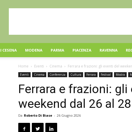
I CESENA
MODENA
PARMA
PIACENZA
RAVENNA
RE
Home
Eventi
Cinema
Ferrara e frazioni: gli eventi del week
Eventi
Cinema
Conferenza
Cultura
Ferrara
Festival
Mostra
M
Ferrara e frazioni: gli
weekend dal 26 al 28
Da
Roberto Di Biase
-
26 Giugno 2026