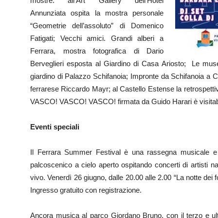
mostre: all’Art Gallery dell’Hotel
Annunziata ospita la mostra personale
“Geometrie dell’assoluto” di Domenico
Fatigati; Vecchi amici. Grandi alberi a
Ferrara, mostra fotografica di Dario
Berveglieri esposta al Giardino di Casa Ariosto; Le muse
giardino di Palazzo Schifanoia; Impronte da Schifanoia a C
ferrarese Riccardo Mayr; al Castello Estense la retrospetti
VASCO! VASCO! VASCO! firmata da Guido Harari è visitabil
Eventi speciali
Il Ferrara Summer Festival è una rassegna musicale e c
palcoscenico a cielo aperto ospitando concerti di artisti naz
vivo. Venerdì 26 giugno, dalle 20.00 alle 2.00 “La notte dei f
Ingresso gratuito con registrazione.
Ancora musica al parco Giordano Bruno, con il terzo e ult