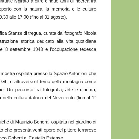
ituale ispirato a oltre cinque anni di ricerca tra
porto con la natura, la memoria e le culture
.30 alle 17.00 (fino al 31 agosto).
ica Stanze di tregua, curata dal fotografo Nicola
ruzione storica dedicato alla vita quotidiana
dell’8 settembre 1943 e l’occupazione tedesca
a mostra ospitata presso lo Spazio Antonioni che
i Ghirri attraverso il tema della montagna come
ne. Un percorso tra fotografia, arte e cinema,
 della cultura italiana del Novecento (fino al 1°
che di Maurizio Bonora, ospitata nel giardino di
 che presenta venti opere del pittore ferrarese
anco Goberti al Castello Estense.