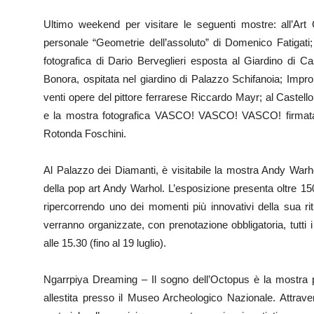
Ultimo weekend per visitare le seguenti mostre: all’Art 
personale “Geometrie dell’assoluto” di Domenico Fatigati;
fotografica di Dario Berveglieri esposta al Giardino di 
Bonora, ospitata nel giardino di Palazzo Schifanoia; Impr
venti opere del pittore ferrarese Riccardo Mayr; al Castell
e la mostra fotografica VASCO! VASCO! VASCO! firmata d
Rotonda Foschini.
Al Palazzo dei Diamanti, è visitabile la mostra Andy War
della pop art Andy Warhol. L’esposizione presenta oltre 150 o
ripercorrendo uno dei momenti più innovativi della sua ritrat
verranno organizzate, con prenotazione obbligatoria, tutti i
alle 15.30 (fino al 19 luglio).
Ngarrpiya Dreaming – Il sogno dell’Octopus è la mostra pe
allestita presso il Museo Archeologico Nazionale. Attravers