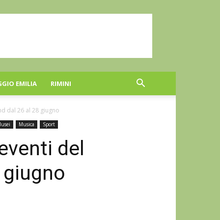
GGIO EMILIA
RIMINI
end dal 26 al 28 giugno
usei
Musica
Sport
 eventi del
 giugno