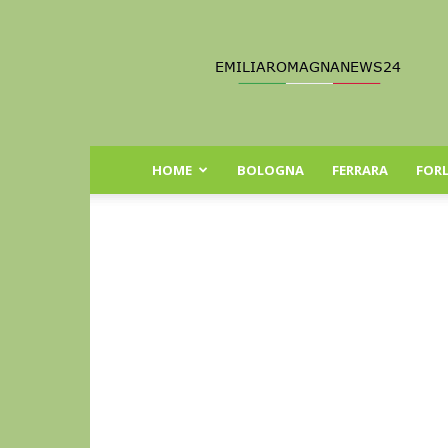
Emilia
Romagna
News
24
HOME
BOLOGNA
FERRARA
FORL