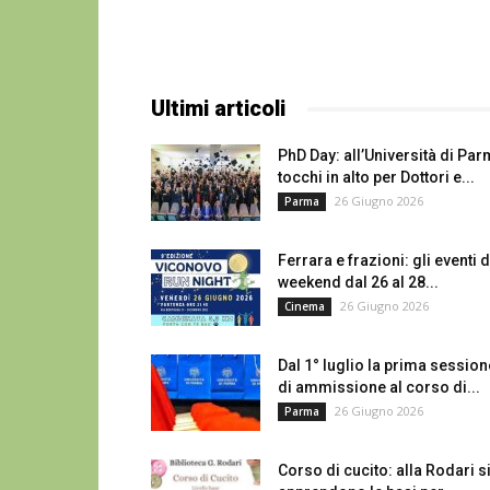
Ultimi articoli
PhD Day: all’Università di Pa
tocchi in alto per Dottori e...
26 Giugno 2026
Parma
Ferrara e frazioni: gli eventi d
weekend dal 26 al 28...
26 Giugno 2026
Cinema
Dal 1° luglio la prima session
di ammissione al corso di...
26 Giugno 2026
Parma
Corso di cucito: alla Rodari s