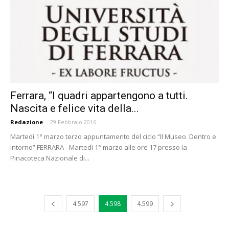
Ferrara, “I quadri appartengono a tutti.
Nascita e felice vita della...
Redazione
-
29 Febbraio 2016
Martedì 1° marzo terzo appuntamento del ciclo “Il Museo. Dentro e
intorno” FERRARA - Martedì 1° marzo alle ore 17 presso la
Pinacoteca Nazionale di...
4.597
4.598
4.599