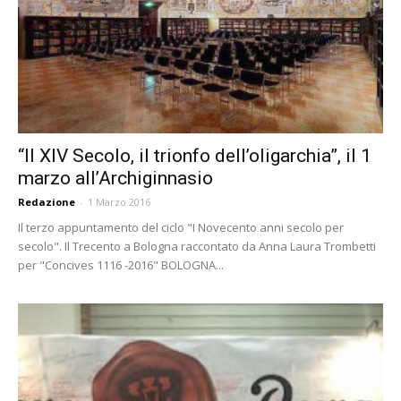
“Il XIV Secolo, il trionfo dell’oligarchia”, il 1
marzo all’Archiginnasio
Redazione
-
1 Marzo 2016
Il terzo appuntamento del ciclo "I Novecento anni secolo per
secolo". Il Trecento a Bologna raccontato da Anna Laura Trombetti
per "Concives 1116 -2016" BOLOGNA...