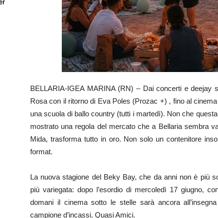
er
BELLARIA-IGEA MARINA (RN) – Dai concerti e deejay set,
Rosa con il ritorno di Eva Poles (Prozac +) , fino al cinema 
una scuola di ballo country (tutti i martedì). Non che questa
mostrato una regola del mercato che a Bellaria sembra vale
Mida, trasforma tutto in oro. Non solo un contenitore in
format.
La nuova stagione del Beky Bay, che da anni non è più so
più variegata: dopo l’esordio di mercoledì 17 giugno, co
domani il cinema sotto le stelle sarà ancora all’inse
campione d’incassi, Quasi Amici.