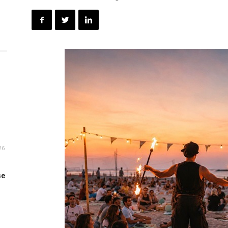
.
26
se