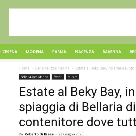
I CESENA
MODENA
PARMA
PIACENZA
RAVENNA
RE
Home
Bellaria-Igea Marina
Estate al Beky Bay, insieme a Birgo l
Bellaria-Igea Marina
Eventi
Musica
Estate al Beky Bay, i
spiaggia di Bellaria d
contenitore dove tut
Da
Roberto Di Biase
-
23 Giugno 2026