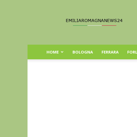
Emilia
Romagna
News
24
HOME
BOLOGNA
FERRARA
FORL