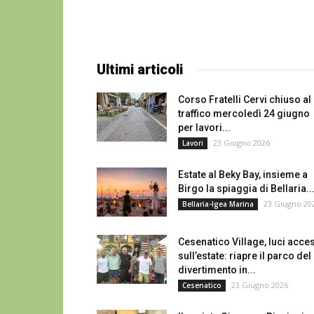
Ultimi articoli
Corso Fratelli Cervi chiuso al
traffico mercoledì 24 giugno
per lavori...
23 Giugno 2026
Lavori
Estate al Beky Bay, insieme a
Birgo la spiaggia di Bellaria..
23 Giugno 20
Bellaria-Igea Marina
Cesenatico Village, luci acce
sull’estate: riapre il parco del
divertimento in...
23 Giugno 2026
Cesenatico