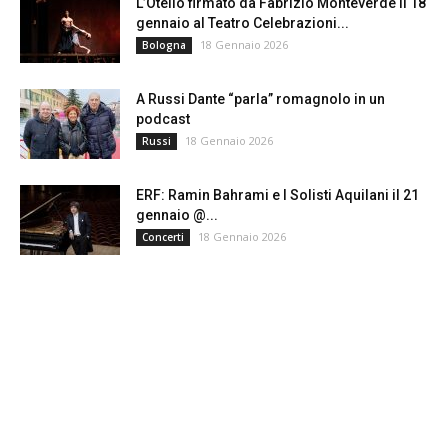
L’Otello firmato da Fabrizio Monteverde il 18
gennaio al Teatro Celebrazioni...
18 Gennaio 2026
Bologna
A Russi Dante “parla” romagnolo in un
podcast
18 Gennaio 2026
Russi
ERF: Ramin Bahrami e I Solisti Aquilani il 21
gennaio @...
18 Gennaio 2026
Concerti