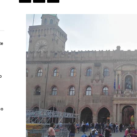
te
o
so