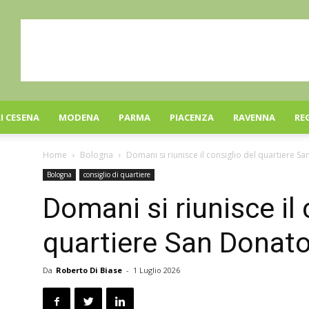
I CESENA
MODENA
PARMA
PIACENZA
RAVENNA
RE
Home
Bologna
Domani si riunisce il consiglio del quartiere S
Bologna
consiglio di quartiere
Domani si riunisce il 
quartiere San Donato
Da
Roberto Di Biase
-
1 Luglio 2026