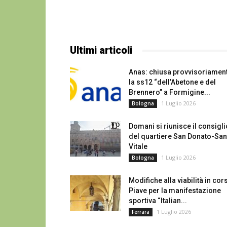
Ultimi articoli
Anas: chiusa provvisoriamen
la ss12 “dell’Abetone e del
Brennero” a Formigine...
1 Luglio 2026
Bologna
Domani si riunisce il consigli
del quartiere San Donato-San
Vitale
1 Luglio 2026
Bologna
Modifiche alla viabilità in cor
Piave per la manifestazione
sportiva “Italian...
1 Luglio 2026
Ferrara