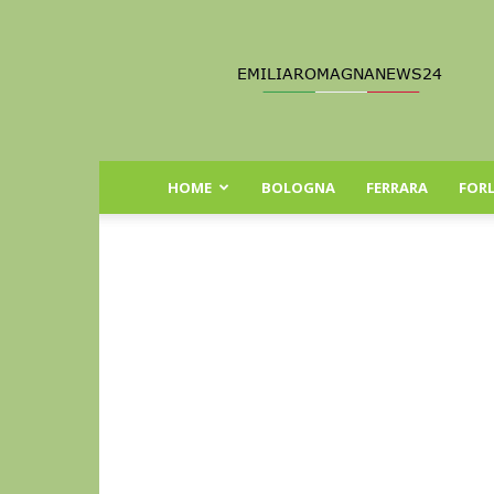
Emilia
Romagna
News
24
HOME
BOLOGNA
FERRARA
FORL