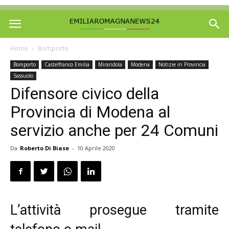
Home
Bomporto
Bomporto
Castelfranco Emilia
Mirandola
Modena
Notizie in Provincia
Sassuolo
Difensore civico della
Provincia di Modena al
servizio anche per 24 Comuni
Da
Roberto Di Biase
-
10 Aprile 2020
L’attività prosegue tramite