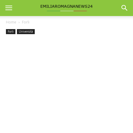
Home
Forli
Forli
Università