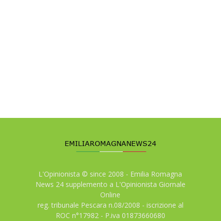
L'Opinionista © since 2008 - Emilia Romagna
News 24 supplemento a L'Opinionista Giornale
Online
reg. tribunale Pescara n.08/2008 - iscrizione al
ROC n°17982 - P.iva 01873660680