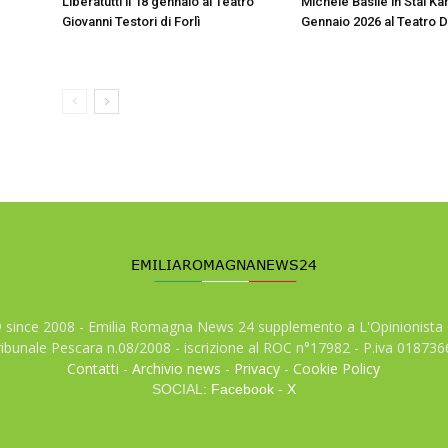
Liberatutti il 18 gennaio al Teatro
Michele Basile in Stai Kar
Giovanni Testori di Forlì
Gennaio 2026 al Teatro 
© since 2008 - Emilia Romagna News 24 supplemento a L'Opinionista 
tribunale Pescara n.08/2008 - iscrizione al ROC n°17982 - P.iva 01873
Contatti
-
Archivio news
-
Privacy
-
Cookie Policy
SOCIAL:
Facebook
-
X