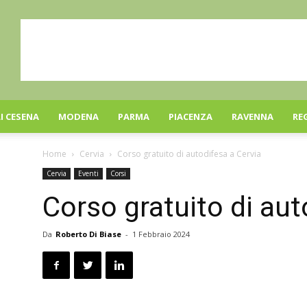
I CESENA
MODENA
PARMA
PIACENZA
RAVENNA
RE
Home
Cervia
Corso gratuito di autodifesa a Cervia
Cervia
Eventi
Corsi
Corso gratuito di aut
Da
Roberto Di Biase
-
1 Febbraio 2024