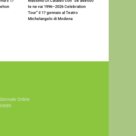
ma il 17
Massimo Di Cataldo con “Se adesso
Dehon
te ne vai 1996–2026 Celebration
Tour” il 17 gennaio al Teatro
Michelangelo di Modena
Giornale Online
660680