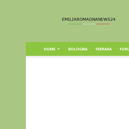
Emilia
Romagna
News
24
HOME
BOLOGNA
FERRARA
FORL